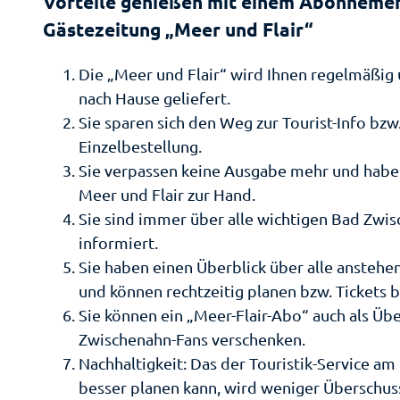
Vorteile genießen mit einem Abonnemen
Ei
We
He
Gästezeitung „Meer und Flair“
Re
Ei
a
en
Se
le
B
An
Die „Meer und Flair“ wird Ihnen regelmäßig 
Se
Sh
Le
Gä
nach Hause geliefert.
ei
üh
To
dn
Sie sparen sich den Weg zur Tourist-Info bzw
Mü
Pa
G
In
Einzelbestellung.
M
be
Sie verpassen keine Ausgabe mehr und habe
W
Ki
Öf
Meer und Flair zur Hand.
e 
Sie sind immer über alle wichtigen Bad Zw
informiert.
Sie haben einen Überblick über alle ansteh
und können rechtzeitig planen bzw. Tickets b
Sie können ein „Meer-Flair-Abo“ auch als Üb
Zwischenahn-Fans verschenken.
Nachhaltigkeit: Das der Touristik-Service am
besser planen kann, wird weniger Überschus