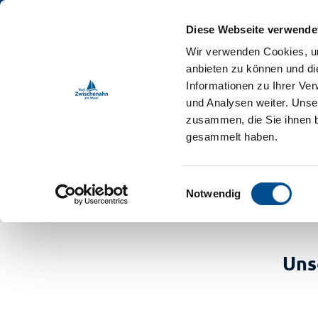
Z
ebnis-Shop
u
Diese Webseite verwende
m
DE
Menü
Buchen
Wir verwenden Cookies, um
Webcam
Shop
Suche
I
anbieten zu können und di
n
Informationen zu Ihrer Ve
und Analysen weiter. Unse
h
zusammen, die Sie ihnen b
a
gesammelt haben.
l
t
Bad Zwischenahn Touristik
Veranstaltungen
Meer & Flair
E
Notwendig
i
Buch
n
Ur
w
i
Vera
a
Uns
l
M
l
Im
i
Ga