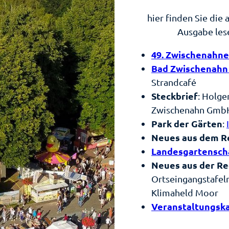
 Badepark
infest am
hier finden Sie die 
eer
Ausgabe les
ort-Events
49. Zwischenahn
Bad Zwischenahn 
antys
Strandcafé
er & Flair
Steckbrief
: Holge
Zwischenahn Gmb
cket-Shop
Park der Gärten
:
Neues aus dem R
Landesgartensch
ahren
Neues aus der Re
usammengefasst
Ortseingangstafeln
arik
Klimaheld Moor
notenpunktsystem
enuss
Veranstaltungsk
landschaft
m
hrradstraße