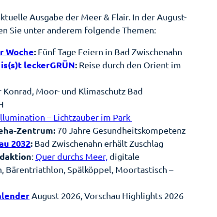
aktuelle Ausgabe der Meer & Flair. In der August-
en Sie unter anderem folgende Themen:
er Woche
:
Fünf Tage Feiern in Bad Zwischenahn
is(s)t leckerGRÜN
:
Reise durch den Orient im
r Konrad, Moor- und Klimaschutz Bad
H
Illumination – Lichtzauber im Park
eha-Zentrum:
70 Jahre Gesundheitskompetenz
au 2032
:
Bad Zwischenahn erhält Zuschlag
daktion
:
Quer durchs Meer,
digitale
, Bärentriathlon, Spälköppel, Moortastisch –
alender
August 2026, Vorschau Highlights 2026