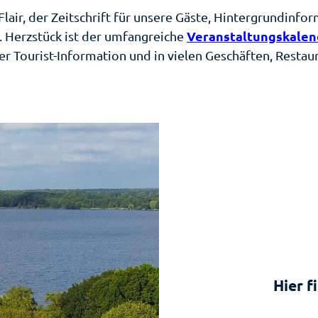
ranstaltungskalender
lair, der Zeitschrift für unsere Gäste, Hintergrundinf
stgeberverzeichnis
Veranstaltungskalen
s. Herzstück ist der umfangreiche
lumination –
der Tourist-Information und in vielen Geschäften, Restau
ichtzauber im
erzeit
rk"
erienwohnungen
er durchs
rienhäuser
eer
tels &
ad
nsionen
ischenahn
(s)t
uschalen
eckerGRÜN
rrierefreier
ad
laub
ischenahner
Hier f
oche
hnmobilstellplatz