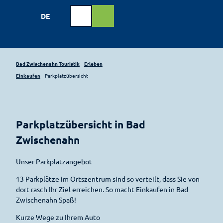
Z
u
DE
Webcam
Shop
Suche
m
I
n
h
Bad Zwischenahn Touristik
Erleben
a
Einkaufen
Parkplatzübersicht
l
Buchen
t
Urlaub
Veranstaltungen
am
Meer
Im Überblick
Parkplatzübersicht in Bad
Radfahren
Gastgeber
Veranstaltungskalender
Zwischenahn
Zusammengefasst
Gastgeberverzeichnis
Kulinarik
Illumination –
Unser Parkplatzangebot
Knotenpunktsystem
"Lichtzauber im
Genuss
Meerzeit
Park"
13 Parkplätze im Ortszentrum sind so verteilt, dass Sie von
Parklandschaft
am
Fahrradstraße
dort rasch Ihr Ziel erreichen. So macht Einkaufen in Bad
Ferienwohnungen
Meer
Grün erleben
Quer durchs
Zwischenahn Spaß!
Radrouten
Erleben
Meer
Ferienhäuser
Gastronomieführer
Kurpark
Kurze Wege zu Ihrem Auto
Radwanderkarten