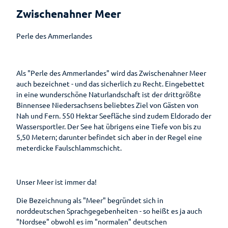
Auf
Bad
Hotels &
Ammerländer
Park der
Zwischenahner Meer
Entdeckungsreise
Zwischenahn
Pensionen
E-Bike-
Schinken
Gärten
is(s)t
Ladestationen
Erlebnis-
Pauschalen
leckerGRÜN
Zwischenahner
Perle des Ammerlandes
Rhododendron
Shop
Fahrradverleih
Smoortaal
Barrierefreier
Bad
Schaugärten
Freizeitführer
Urlaub
Zwischenahner
Ammerländer
Als "Perle des Ammerlandes" wird das Zwischenahner Meer
Woche
Löffeltrunk
Tages des
Zwischenahner
auch bezeichnet - und das sicherlich zu Recht. Eingebettet
Wohnmobilstellplatz
offenen
Meer
in eine wunderschöne Naturlandschaft ist der drittgrößte
am Badepark
Weinfest am
So schmeckt
Gartens
Binnensee Niedersachsens beliebtes Ziel von Gästen von
Meer
Bad
Auf
Nah und Fern. 550 Hektar Seefläche sind zudem Eldorado der
Zwischenahn
dem
Sport-Events
Wassersportler. Der See hat übrigens eine Tiefe von bis zu
Wasser
5,50 Metern; darunter befindet sich aber in der Regel eine
Shantys
meterdicke Faulschlammschicht.
Einkaufen
Einkaufser
Meer & Flair
Sehenswertes
lebnis
Sehenswürdig
Unser Meer ist immer da!
Ticket-Shop
Shoppingf
Gästeführungen
keiten
ührer
Die Bezeichnung als "Meer" begründet sich in
Mühlen
Parkplatz
Gruppenangebote
norddeutschen Sprachgegebenheiten - so heißt es ja auch
Museen
übersicht
"Nordsee" obwohl es im "normalen" deutschen
Kirchen