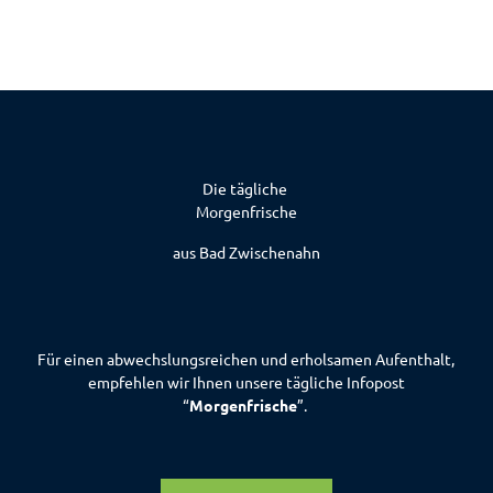
h
s
t
e
S
e
i
t
e
Die tägliche
Morgenfrische
aus Bad Zwischenahn
Für einen abwechslungsreichen und erholsamen Aufenthalt,
empfehlen wir Ihnen unsere tägliche Infopost
“
Morgenfrische
”.