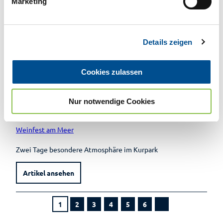
Marketing
u
n
g
Details zeigen
s
a
u
Cookies zulassen
s
w
Nur notwendige Cookies
a
Bad Zwischenahner Touristik GmbH |
CC-BY-SA
08.09.2025
h
l
Weinfest am Meer
Zwei Tage besondere Atmosphäre im Kurpark
Artikel ansehen
1
2
3
4
5
6
N
ä
c