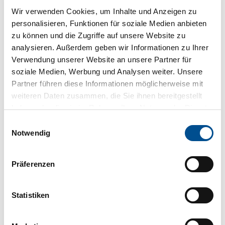
Wir verwenden Cookies, um Inhalte und Anzeigen zu
personalisieren, Funktionen für soziale Medien anbieten
zu können und die Zugriffe auf unsere Website zu
analysieren. Außerdem geben wir Informationen zu Ihrer
Verwendung unserer Website an unsere Partner für
soziale Medien, Werbung und Analysen weiter. Unsere
15.09.2025
Partner führen diese Informationen möglicherweise mit
weiteren Daten zusammen, die Sie ihnen bereitgestellt
Flohmärkte in der Wandelhalle
haben oder die sie im Rahmen Ihrer Nutzung der Dienste
gesammelt haben.
Ein Wochenende voller Fundstücke und Lieblingsteile –
E
Jetzt noch anmelden für den Frauen- und Kinderflohmarkt
Notwendig
i
n
Artikel ansehen
w
Präferenzen
i
l
l
Statistiken
i
g