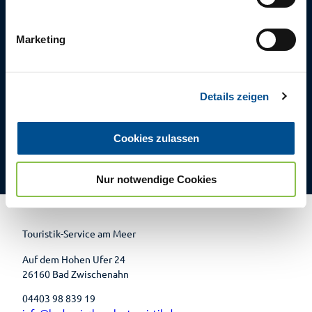
i
g
Marketing
u
n
g
Details zeigen
s
a
Bad Zwischenahner Touristik GmbH |
CC-BY-SA
u
Cookies zulassen
s
F
P
Y
I
w
a
i
o
n
c
n
u
s
Nur notwendige Cookies
a
e
t
t
t
b
e
u
a
h
o
r
b
g
o
e
e
r
l
k
s
a
t
m
Touristik-Service am Meer
Auf dem Hohen Ufer 24
26160 Bad Zwischenahn
04403 98 839 19