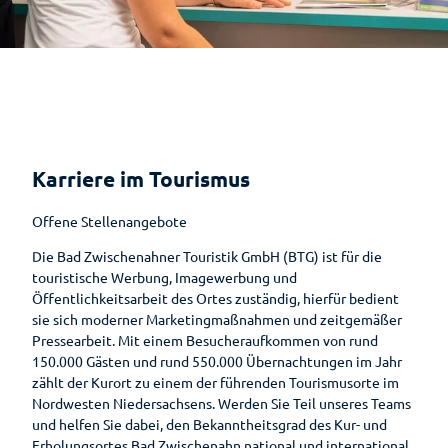
Bad
Hotels &
Ammerländer
Gesundheit
Entdeckungsreise
Park der
Zwischenahn
Pensionen
E-Bike-
Schinken
Gärten
Auf
is(s)t
Ladestationen
Erlebnis-
Planen
einen
Pauschalen
leckerGRÜN
Zwischenahner
Shop
Rhododendron
Blick
Fahrradverleih
Smoortaal
Ihr
Barrierefreier
Bad
Freizeitführer
Schaugärten
Aufenthalt
Gesundheitsführer
Urlaub
Zwischenahner
Ammerländer
Woche
Löffeltrunk
Zwischenahner
Tages des
Prospektbestellung
Moor
Wohnmobilstellplatz
Meer
Karriere im Tourismus
offenen
am Badepark
Weinfest am
So schmeckt
Gästekarte
Gartens
Kneipp
Meer
Bad
Auf
Offene Stellenangebote
Fünf
Zwischenahn
dem
Anreise
Badekur
Säulen
Sport-Events
Wasser
Die Bad Zwischenahner Touristik GmbH (BTG) ist für die
Wasser
Karte
Prävention
touristische Werbung, Imagewerbung und
Shantys
Einkaufen
Ernährun
Öffentlichkeitsarbeit des Ortes zuständig, hierfür bedient
Reiseversicherung
Einkaufser
g
Wellenbad
sie sich moderner Marketingmaßnahmen und zeitgemäßer
Meer & Flair
Sehenswertes
lebnis
Heilpfla
am Meer
Pressearbeit. Mit einem Besucheraufkommen von rund
Ansprechpartner
Sehenswürdig
Shoppingf
nzen
Ticket-Shop
150.000 Gästen und rund 550.000 Übernachtungen im Jahr
Gästeführungen
keiten
ührer
Bewegu
zählt der Kurort zu einem der führenden Tourismusorte im
Tourist-
Mühlen
Parkplatz
ng
Gruppenangebote
Nordwesten Niedersachsens. Werden Sie Teil unseres Teams
Information
Museen
übersicht
und helfen Sie dabei, den Bekanntheitsgrad des Kur- und
Lebenso
Kirchen
Wandern
Öffentlic
Erholungsortes Bad Zwischenahn national und international
rdnung