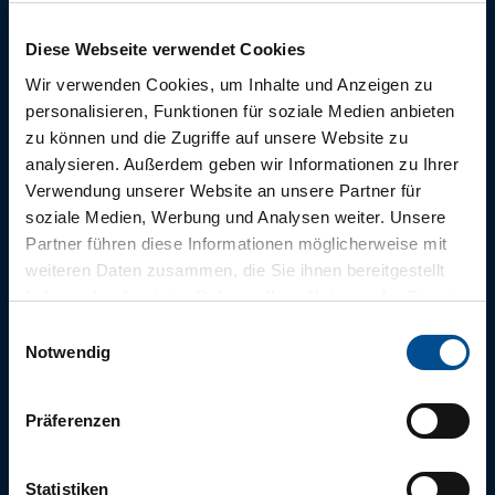
empfehlen wir Ihnen unsere tägliche Infopost
“
Morgenfrische
”.
Diese Webseite verwendet Cookies
Wir verwenden Cookies, um Inhalte und Anzeigen zu
personalisieren, Funktionen für soziale Medien anbieten
Jetzt abonnieren
zu können und die Zugriffe auf unsere Website zu
analysieren. Außerdem geben wir Informationen zu Ihrer
Verwendung unserer Website an unsere Partner für
soziale Medien, Werbung und Analysen weiter. Unsere
Partner führen diese Informationen möglicherweise mit
weiteren Daten zusammen, die Sie ihnen bereitgestellt
haben oder die sie im Rahmen Ihrer Nutzung der Dienste
gesammelt haben.
E
Notwendig
i
n
w
Präferenzen
i
l
l
Statistiken