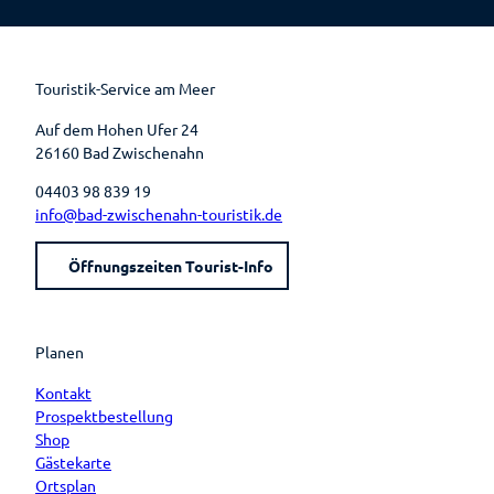
e
t
t
t
b
e
u
a
o
r
b
g
o
e
e
r
k
s
a
t
m
Touristik-Service am Meer
Auf dem Hohen Ufer 24
26160 Bad Zwischenahn
04403 98 839 19
info@bad-zwischenahn-touristik.de
Öffnungszeiten Tourist-Info
Planen
Kontakt
Prospektbestellung
Shop
Gästekarte
Ortsplan