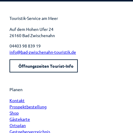
b
e
u
a
o
r
b
g
o
e
e
r
k
s
a
t
m
Touristik-Service am Meer
Auf dem Hohen Ufer 24
26160 Bad Zwischenahn
04403 98 839 19
info@bad-zwischenahn-touristik.de
Öffnungszeiten Tourist-Info
Planen
Kontakt
Prospektbestellung
Shop
Gästekarte
Ortsplan
Gastgeberverzeichnis