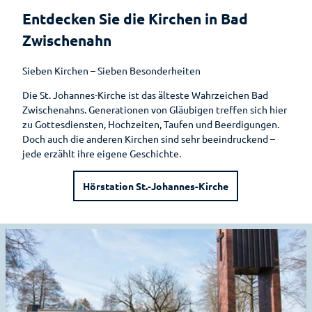
Auf
Bad
Hotels &
Ammerländer
Park der
Entdecken Sie die Kirchen in Bad
Entdeckungsreise
Zwischenahn
Pensionen
E-Bike-
Schinken
Gärten
is(s)t
Ladestationen
Zwischenahn
Erlebnis-
Pauschalen
leckerGRÜN
Zwischenahner
Rhododendron
Shop
Fahrradverleih
Smoortaal
Sieben Kirchen – Sieben Besonderheiten
Barrierefreier
Bad
Schaugärten
Freizeitführer
Urlaub
Zwischenahner
Ammerländer
Die St. Johannes-Kirche ist das älteste Wahrzeichen Bad
Woche
Löffeltrunk
Tages des
Zwischenahns. Generationen von Gläubigen treffen sich hier
Zwischenahner
Wohnmobilstellplatz
offenen
zu Gottesdiensten, Hochzeiten, Taufen und Beerdigungen.
Meer
am Badepark
Weinfest am
So schmeckt
Gartens
Doch auch die anderen Kirchen sind sehr beeindruckend –
Meer
Bad
Auf
jede erzählt ihre eigene Geschichte.
Zwischenahn
dem
Sport-Events
Wasser
Hörstation St.-Johannes-Kirche
Shantys
Einkaufen
Einkaufser
Meer & Flair
Sehenswertes
lebnis
D
Ticket-Shop
e
Shoppingf
Sehenswürdig
t
ührer
keiten
a
Parkplatz
Mühlen
i
übersicht
Museen
l