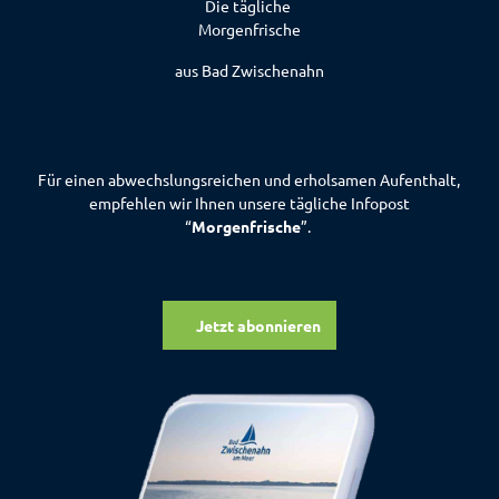
f
h
Die tägliche
f
a
Morgenfrische
n
e
e
aus Bad Zwischenahn
l
n
K
i
r
c
Für einen abwechslungsreichen und erholsamen Aufenthalt,
h
empfehlen wir Ihnen unsere tägliche Infopost
e
“
Morgenfrische
”.
'
ö
f
f
Jetzt abonnieren
n
e
n