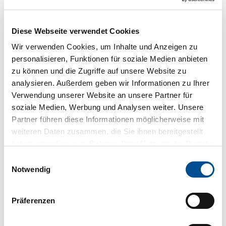
Diese Webseite verwendet Cookies
Wir verwenden Cookies, um Inhalte und Anzeigen zu
personalisieren, Funktionen für soziale Medien anbieten
zu können und die Zugriffe auf unsere Website zu
analysieren. Außerdem geben wir Informationen zu Ihrer
Verwendung unserer Website an unsere Partner für
soziale Medien, Werbung und Analysen weiter. Unsere
Partner führen diese Informationen möglicherweise mit
Bad Z
wisch
enah
weiteren Daten zusammen, die Sie ihnen bereitgestellt
ner T
ourist
ik Gm
haben oder die sie im Rahmen Ihrer Nutzung der Dienste
bH |
CC-B
Heilpflanzen
Y-SA
gesammelt haben.
E
Die Wirkung von Kräutern und Heilpflanzen auf den Körper spielen in der Kneipp-Lehre 
Notwendig
i
n
w
Präferenzen
i
l