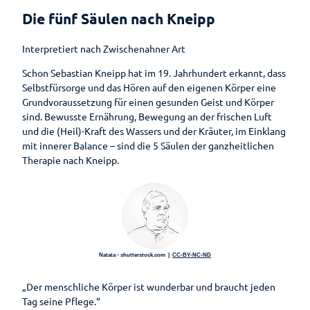
Bad
Hotels &
Ammerländer
Gesundheit
Entdeckungsreise
Park der
Die fünf Säulen nach Kneipp
Zwischenahn
Pensionen
E-Bike-
Schinken
Gärten
is(s)t
Ladestationen
Erlebnis-
Auf
Pauschalen
leckerGRÜN
Zwischenahner
Interpretiert nach Zwischenahner Art
Shop
einen
Rhododendron
Fahrradverleih
Smoortaal
Blick
Schon Sebastian Kneipp hat im 19. Jahrhundert erkannt, dass
Barrierefreier
Bad
Freizeitführer
Schaugärten
Selbstfürsorge und das Hören auf den eigenen Körper eine
Urlaub
Zwischenahner
Ammerländer
Gesundheitsführer
Grundvoraussetzung für einen gesunden Geist und Körper
Woche
Löffeltrunk
Zwischenahner
Tages des
Wohnmobilstellplatz
sind. Bewusste Ernährung, Bewegung an der frischen Luft
Meer
Moor
offenen
am Badepark
Weinfest am
So schmeckt
und die (Heil)-Kraft des Wassers und der Kräuter, im Einklang
Gartens
Meer
Bad
Auf
Kneipp
mit innerer Balance – sind die 5 Säulen der ganzheitlichen
Zwischenahn
dem
Therapie nach Kneipp.
Fünf
Sport-Events
Wasser
Säulen
Wasser
Shantys
Einkaufen
Ernährun
Einkaufser
Meer & Flair
Sehenswertes
g
lebnis
Sehenswürdig
Heilpfla
Shoppingf
Ticket-Shop
Gästeführungen
keiten
nzen
Natata - shutterstock.com |
CC-BY-NC-ND
ührer
Mühlen
Bewegu
Parkplatz
Gruppenangebote
„Der menschliche Körper ist wunderbar und braucht jeden
Museen
ng
übersicht
Tag seine Pflege.“
Kirchen
Lebenso
Wandern
Öffentlic