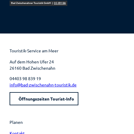
Bad Zwischenahner Touristik GmbH |
CC-BY-SA
F
P
Y
I
a
i
o
n
c
n
u
s
e
t
t
t
b
e
u
a
o
r
b
g
o
e
e
r
k
s
a
t
m
Touristik-Service am Meer
Auf dem Hohen Ufer 24
26160 Bad Zwischenahn
04403 98 839 19
info@bad-zwischenahn-touristik.de
Öffnungszeiten Tourist-Info
Planen
Kontakt