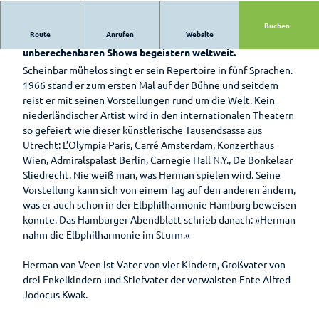
Hotels &
Bad
Pensionen
Zwischenahn
Buchen
Route
Anrufen
Website
Erlebe den gefeierten Weltstar Herman van Veen! Seine
is(s)t
Pauschalen
unberechenbaren Shows begeistern weltweit.
leckerGRÜN
Scheinbar mühelos singt er sein Repertoire in fünf Sprachen.
Barrierefreier
Bad
1966 stand er zum ersten Mal auf der Bühne und seitdem
Urlaub
Zwischenahner
reist er mit seinen Vorstellungen rund um die Welt. Kein
Woche
niederländischer Artist wird in den internationalen Theatern
Wohnmobilstellplatz
so gefeiert wie dieser künstlerische Tausendsassa aus
am Badepark
Weinfest am
Utrecht: L’Olympia Paris, Carré Amsterdam, Konzerthaus
Meer
Wien, Admiralspalast Berlin, Carnegie Hall N.Y., De Bonkelaar
Sliedrecht. Nie weiß man, was Herman spielen wird. Seine
Sport-Events
Vorstellung kann sich von einem Tag auf den anderen ändern,
was er auch schon in der Elbphilharmonie Hamburg beweisen
Shantys
konnte. Das Hamburger Abendblatt schrieb danach: »Herman
Meer & Flair
nahm die Elbphilharmonie im Sturm.«
Ticket-Shop
Herman van Veen ist Vater von vier Kindern, Großvater von
drei Enkelkindern und Stiefvater der verwaisten Ente Alfred
Jodocus Kwak.
Radfahren
Zusammengefasst