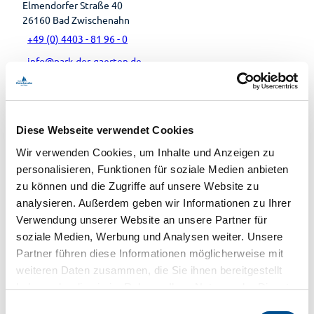
Elmendorfer Straße 40
26160
Bad Zwischenahn
+49 (0) 4403 - 81 96 - 0
info@park-der-gaerten.de
Website
Anreise mit dem Auto
Anreise mit öffentlichen Verkehrsmitteln
Diese Webseite verwendet Cookies
Veranstalter
Wir verwenden Cookies, um Inhalte und Anzeigen zu
personalisieren, Funktionen für soziale Medien anbieten
Agentur MITUNSKANNMAN.REDEN.
zu können und die Zugriffe auf unsere Website zu
Parkstraße 4
analysieren. Außerdem geben wir Informationen zu Ihrer
26122
Oldenburg (Oldenburg)
Verwendung unserer Website an unsere Partner für
04 41 - 340 444 0
soziale Medien, Werbung und Analysen weiter. Unsere
info@mitunskannmanreden.de
Partner führen diese Informationen möglicherweise mit
Website
weiteren Daten zusammen, die Sie ihnen bereitgestellt
haben oder die sie im Rahmen Ihrer Nutzung der Dienste
gesammelt haben.
E