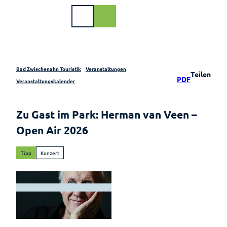
Z
u
DE
Webcam
Shop
Suche
m
I
n
h
a
Bad Zwischenahn Touristik
Veranstaltungen
Teilen
PDF
l
Buchen
Veranstaltungskalender
t
Urlaub
Veranstaltungen
am
Zu Gast im Park: Herman van Veen –
Meer
Im Überblick
Open Air 2026
Gastgeber
Veranstaltungskalender
Tipp
Konzert
Gastgeberverzeichnis
Illumination –
Meerzeit
"Lichtzauber im
Park"
Ferienwohnungen
Quer durchs
Ferienhäuser
Meer
© Jesse Willems