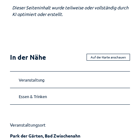
Ernährun
Reiseversicherung
Einkaufser
g
Dieser Seiteninhalt wurde teilweise oder vollständig durch
Wellenbad
Sehenswertes
lebnis
KI optimiert oder erstellt.
Heilpfla
am Meer
Ansprechpartner
Sehenswürdig
Shoppingf
nzen
Gästeführungen
keiten
ührer
Bewegu
Tourist-
Mühlen
Parkplatz
ng
Gruppenangebote
Information
Museen
übersicht
Lebenso
Kirchen
Wandern
Öffentlic
rdnung
he
In der Nähe
Auf der Karte anschauen
Toiletten
Veranstaltung
Essen & Trinken
Veranstaltungsort
Park der Gärten, Bad Zwischenahn