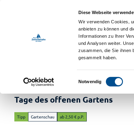
Z
ebnis-Shop
u
Diese Webseite verwende
m
DE
Menü
Buchen
Wir verwenden Cookies, um
Webcam
Shop
Suche
I
anbieten zu können und di
n
Informationen zu Ihrer Ve
und Analysen weiter. Unse
h
zusammen, die Sie ihnen b
a
gesammelt haben.
l
t
Bad Zwischenahn Touristik
Veranstaltungen
Veranstaltun
E
Notwendig
i
Buch
n
Tage des offenen Gartens
Ur
w
i
Vera
a
l
M
Tipp
Gartenschau
ab 2,50 € p.P.
l
Im
i
Ga