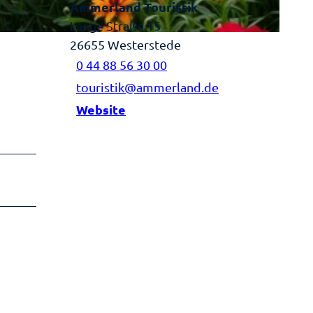
Ammerland Touristik
Lange Straße 15
26655
Westerstede
0 44 88 56 30 00
touristik@ammerland.de
Website