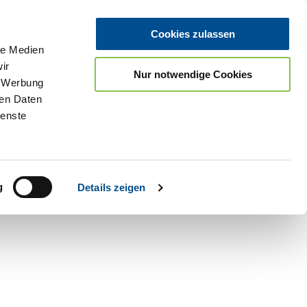
Cookies zulassen
le Medien
ir
Nur notwendige Cookies
, Werbung
ren Daten
ienste
Teilen
PDF
g
Details zeigen