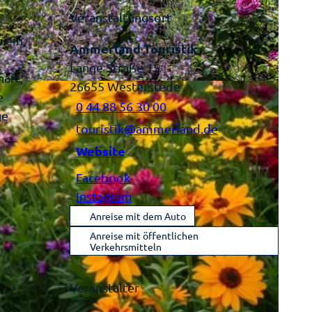
Veranstaltungsort
 ein,
Ammerland Touristik
Lange Straße 15
aft,
26655
Westerstede
Y-SA
e
0 44 88 56 30 00
ge
touristik@ammerland.de
Website
Facebook
Instagram
Anreise mit dem Auto
Anreise mit öffentlichen
Verkehrsmitteln
Veranstalter