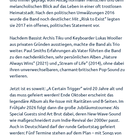
Ernährun
Reiseversicherung
Einkaufser
melancholischen Blick auf das Leben in einer oft trostlosen
g
Wellenbad
Sehenswertes
lebnis
Heimatstadt. Nach den politischen Umwälzungen 2016
Heilpfla
am Meer
Ansprechpartner
Sehenswürdig
wurde die Band noch deutlicher: Mit „Risk to Exist“ legten
Shoppingf
nzen
Gästeführungen
keiten
sie 2017 ein offenes, politisches Statement vor.
ührer
Bewegu
Tourist-
Mühlen
Parkplatz
ng
Gruppenangebote
Information
Nachdem Bassist Archis Tiku und Keyboarder Lukas Wooller
Museen
übersicht
Lebenso
aus privaten Gründen ausstiegen, machte die Band als Trio
Kirchen
Wandern
Öffentlic
rdnung
weiter. Paul Smiths Erfahrungen als Vater führten die Band
he
zu den nachdenklichen, sehr persönlichen Alben „Nature
Toiletten
Always Wins“ (2021) und „Stream of Life“ (2014), ohne dabei
ihren unverwechselbaren, charmant-britischen Pop-Sound zu
verlieren.
Jetzt ist es soweit: „A Certain Trigger“ wird 20 Jahre alt und
das muss gefeiert werden! Ende Oktober erscheint das
legendäre Album als Re-Issue mit Raritäten und B-Seiten. Im
Frühjahr 2026 folgt dann die große Jubiläumstournee: Als
Special Guests sind Art Brut dabei, deren New-Wave-Sound
wie maßgeschneidert zum Indie-Revival der 2000er passt.
Auch in Deutschland darf der runde Geburtstag gefeiert
werden: Fünf Termine stehen auf dem Plan – mit Songs von