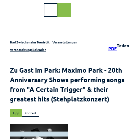
Z
u
DE
Webcam
Shop
Suche
m
I
n
h
a
Bad Zwischenahn Touristik
Veranstaltungen
Teilen
PDF
l
Buchen
Veranstaltungskalender
t
Urlaub
Veranstaltungen
am
Zu Gast im Park: Maxïmo Park - 20th
Meer
Im Überblick
Anniversary Shows performing songs
Gastgeber
from "A Certain Trigger" & their
Veranstaltungskalender
Gastgeberverzeichnis
greatest hits (Stehplatzkonzert)
Illumination –
Meerzeit
"Lichtzauber im
Park"
Tipp
Konzert
Ferienwohnungen
Quer durchs
Ferienhäuser
Meer