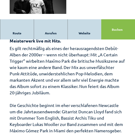
Hotels &
Bad
Pensionen
Zwischenahn
is(s)t
© Maximo Park |
CC-BY-SA
Pauschalen
leckerGRÜN
Buchen
Barrierefreier
Route
Anrufen
Website
Bad
20 Jahre „A Certain Trigger“: Maxïmo Park feiern ihr Indie-
Urlaub
Zwischenahner
Meisterwerk live mit Hits.
Woche
Es gilt rechtmäßig als eines der herausragendsten Debüt-
Wohnmobilstellplatz
Alben der 2000er – wenn nicht überhaupt: Mit „A Certain
am Badepark
Weinfest am
Trigger“ wirbelten Maxïmo Park die britische Musikszene auf
Meer
wie kaum eine andere Band. Der Mix aus unverfälschter
Punk-Attitüde, unwiderstehlichen Pop-Melodien, dem
Sport-Events
markanten Akzent und vor allem sehr viel Energie machte
das Album sofort zu einem Klassiker. Nun feiert das Album
Shantys
20-jähriges Jubiläum.
Meer & Flair
Die Geschichte beginnt im eher verschlafenen Newcastle
Ticket-Shop
um die Jahrtausendwende: Gitarrist Duncan Lloyd fand sich
mit Drummer Tom English, Bassist Archis Tiku und
Keyboarder Lukas Wooller zur Band zusammen und mit dem
Radfahren
Máximo Gómez Park in Miami den perfekten Namensgeber.
Zusammengefasst