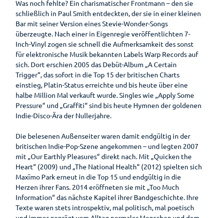
Was noch fehlte? Ein charismatischer Frontmann – den sie
Kulinarik
schließlich in Paul Smith entdeckten, der sie in einer kleinen
Knotenpunktsystem
Bar mit seiner Version eines Stevie-Wonder-Songs
Genuss
überzeugte. Nach einer in Eigenregie veröffentlichten 7-
Parklandschaft
am
Fahrradstraße
Inch-Vinyl zogen sie schnell die Aufmerksamkeit des sonst
Meer
Grün erleben
für elektronische Musik bekannten Labels Warp Records auf
Radrouten
Erleben
Gastronomieführer
sich. Dort erschien 2005 das Debüt-Album „A Certain
Kurpark
Radwanderkarten
Auf
Trigger“, das sofort in die Top 15 der britischen Charts
Ammerländer
Gesundheit
Entdeckungsreise
einstieg, Platin-Status erreichte und bis heute über eine
Park der
E-Bike-
Schinken
halbe Million Mal verkauft wurde. Singles wie „Apply Some
Gärten
Auf
Ladestationen
Erlebnis-
Pressure“ und „Graffiti“ sind bis heute Hymnen der goldenen
Planen
einen
Zwischenahner
Shop
Rhododendron
Indie-Disco-Ära der Nullerjahre.
Blick
Fahrradverleih
Smoortaal
Ihr
Freizeitführer
Schaugärten
Aufenthalt
Die belesenen Außenseiter waren damit endgültig in der
Gesundheitsführer
Ammerländer
britischen Indie-Pop-Szene angekommen – und legten 2007
Löffeltrunk
Zwischenahner
Tages des
Prospektbestellung
Moor
mit „Our Earthly Pleasures“ direkt nach. Mit „Quicken the
Meer
offenen
Heart“ (2009) und „The National Health“ (2012) spielten sich
So schmeckt
Gästekarte
Gartens
Kneipp
Maxïmo Park erneut in die Top 15 und endgültig in die
Bad
Auf
Fünf
Herzen ihrer Fans. 2014 eröffneten sie mit „Too Much
Zwischenahn
dem
Anreise
Badekur
Säulen
Information“ das nächste Kapitel ihrer Bandgeschichte. Ihre
Wasser
Wasser
Texte waren stets introspektiv, mal politisch, mal poetisch
Karte
Prävention
Einkaufen
und immer geprägt vom Alltag normaler Menschen und dem