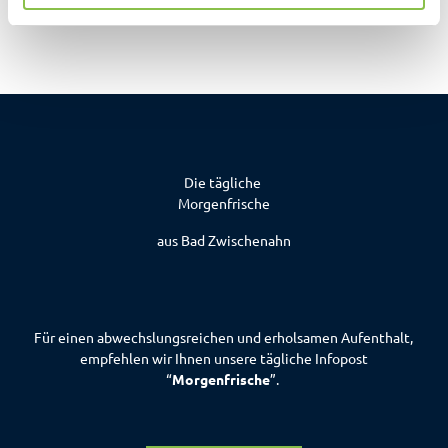
Website
h
l
Die tägliche
Morgenfrische
aus Bad Zwischenahn
Für einen abwechslungsreichen und erholsamen Aufenthalt,
empfehlen wir Ihnen unsere tägliche Infopost
“
Morgenfrische
”.