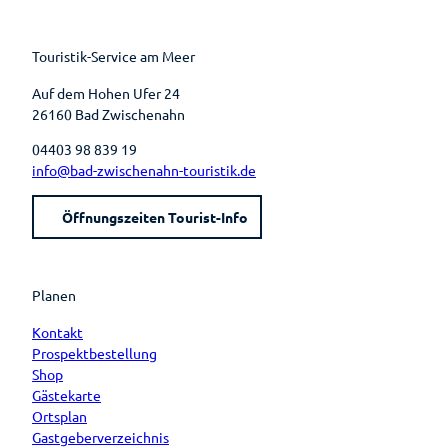
o
r
b
g
o
e
e
r
k
s
a
t
m
Touristik-Service am Meer
Auf dem Hohen Ufer 24
26160 Bad Zwischenahn
04403 98 839 19
info@bad-zwischenahn-touristik.de
Öffnungszeiten Tourist-Info
Planen
Kontakt
Prospektbestellung
Shop
Gästekarte
Ortsplan
Gastgeberverzeichnis