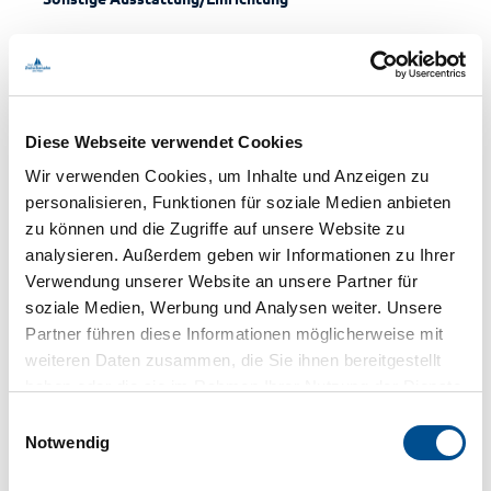
WC-Anlage
Wickelraum
Diese Webseite verwendet Cookies
Barrierefreiheit
Wir verwenden Cookies, um Inhalte und Anzeigen zu
Reisen für Alle
personalisieren, Funktionen für soziale Medien anbieten
zu können und die Zugriffe auf unsere Website zu
analysieren. Außerdem geben wir Informationen zu Ihrer
Verwendung unserer Website an unsere Partner für
Anreise & Parken
soziale Medien, Werbung und Analysen weiter. Unsere
Die Anmietung des Spiegelsaals im Alten Kurhaus erfolgt
Partner führen diese Informationen möglicherweise mit
über die Bad Zwischenahner Touristik GmbH.
weiteren Daten zusammen, die Sie ihnen bereitgestellt
Telefon: 04403-61167
haben oder die sie im Rahmen Ihrer Nutzung der Dienste
Telefax: 04403-61166
gesammelt haben.
Email: veranstaltungen@bad-zwischenahn-touristik.de
E
Notwendig
i
Ansprechpartner:in
n