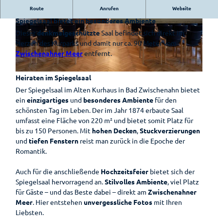
Auf
Bad
Hotels &
Ammerländer
Route
Anrufen
Website
Park der
Ob Trauungen, Geburtstagsfeiern oder Tagungen - der
Entdeckungsreise
Zwischenahn
Pensionen
E-Bike-
Schinken
Gärten
Spiegelsaal bietet ein besonderes Ambiente
is(s)t
Ladestationen
Erlebnis-
© Bad Zwischenahner Touristik GmbH |
© Bad Zwischenahner Touristik GmbH |
Dieser
denkmalgeschützte
Saal befindet sich direkt im
Pauschalen
leckerGRÜN
Zwischenahner
CC-BY-SA
CC-BY-SA
Rhododendron
Shop
Herzen des Kurparks und damit nur ca. 90 Meter vom
Fahrradverleih
Smoortaal
Barrierefreier
Bad
Zwischenahner Meer
entfernt.
Schaugärten
Freizeitführer
Urlaub
Zwischenahner
Ammerländer
Woche
Löffeltrunk
Tages des
Zwischenahner
Heiraten im Spiegelsaal
© Bad Zwischenahner Touristik GmbH |
CC-BY-SA
Wohnmobilstellplatz
offenen
Meer
Der Spiegelsaal im Alten Kurhaus in Bad Zwischenahn bietet
am Badepark
Weinfest am
So schmeckt
Gartens
ein
einzigartiges
und
besonderes Ambiente
für den
Meer
Bad
Auf
schönsten Tag im Leben. Der im Jahr 1874 erbaute Saal
Zwischenahn
dem
Sport-Events
umfasst eine Fläche von 220 m² und bietet somit Platz für
Wasser
bis zu 150 Personen. Mit
hohen Decken
,
Stuckverzierungen
Shantys
und
tiefen Fenstern
reist man zurück in die Epoche der
Einkaufen
Romantik.
Einkaufser
Meer & Flair
Sehenswertes
lebnis
Auch für die anschließende
Hochzeitsfeier
bietet sich der
Sehenswürdig
Ticket-Shop
Shoppingf
Gästeführungen
Spiegelsaal hervorragend an.
Stilvolles Ambiente
, viel Platz
keiten
ührer
für Gäste – und das Beste dabei – direkt am
Zwischenahner
Mühlen
Parkplatz
Gruppenangebote
Meer
. Hier entstehen
unvergessliche Fotos
mit Ihren
Museen
übersicht
Liebsten.
Kirchen