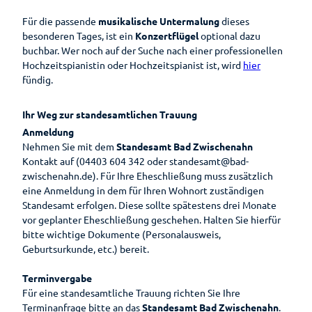
Wandern
Öffentlic
he
Für die passende
musikalische Untermalung
dieses
Toiletten
Gesundheit
besonderen Tages, ist ein
Konzertflügel
optional dazu
buchbar. Wer noch auf der Suche nach einer professionellen
Auf
Hochzeitspianistin oder Hochzeitspianist ist, wird
hier
Planen
einen
fündig.
Blick
Ihr
Aufenthalt
Gesundheitsführer
Ihr Weg zur standesamtlichen Trauung
Anmeldung
Prospektbestellung
Moor
Nehmen Sie mit dem
Standesamt Bad Zwischenahn
Gästekarte
Kontakt auf (04403 604 342 oder standesamt@bad-
Kneipp
zwischenahn.de). Für Ihre Eheschließung muss zusätzlich
Fünf
Anreise
eine Anmeldung in dem für Ihren Wohnort zuständigen
Badekur
Säulen
Standesamt erfolgen. Diese sollte spätestens drei Monate
Wasser
Karte
Prävention
vor geplanter Eheschließung geschehen. Halten Sie hierfür
Ernährun
bitte wichtige Dokumente (Personalausweis,
Reiseversicherung
g
Wellenbad
Geburtsurkunde, etc.) bereit.
Heilpfla
am Meer
Ansprechpartner
nzen
Terminvergabe
Bewegu
Tourist-
Für eine standesamtliche Trauung richten Sie Ihre
ng
Information
Terminanfrage bitte an das
Standesamt Bad Zwischenahn
.