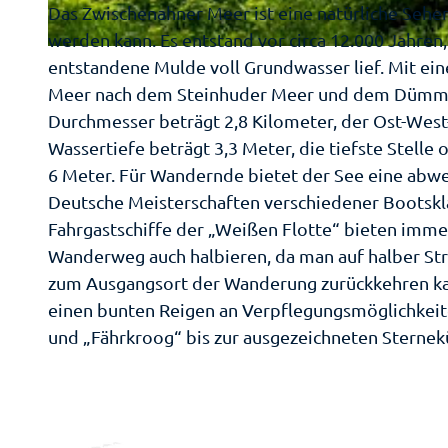
Das Zwischenahner Meer ist eine natürliche Sehen
Plan
Bl
werden kann. Es entstand vor circa 12.000 Jahren,
Ih
© Ammerland Touristik, Ostfriesland Tourismus GmbH |
CC-BY
entstandene Mulde voll Grundwasser lief. Mit ein
Ge
Au
Meer nach dem Steinhuder Meer und dem Dümmer
M
Durchmesser beträgt 2,8 Kilometer, der Ost-West
Pr
Wassertiefe beträgt 3,3 Meter, die tiefste Stelle
Kn
6 Meter. Für Wandernde bietet der See eine abwe
Gä
Fü
Deutsche Meisterschaften verschiedener Bootskla
Ba
Sä
An
Fahrgastschiffe der „Weißen Flotte“ bieten immer
Wa
Wanderweg auch halbieren, da man auf halber St
Pr
Ka
Er
zum Ausgangsort der Wanderung zurückkehren kann
We
He
einen bunten Reigen an Verpflegungsmöglichkeite
Re
a
en
und „Fährkroog“ bis zur ausgezeichneten Sternek
B
An
Le
To
dn
In