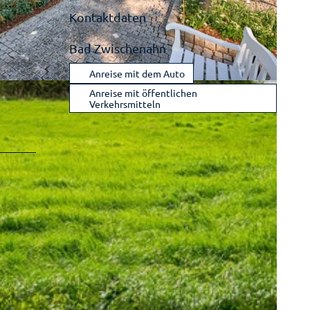
Kontaktdaten
Bad Zwischenahn
Anreise mit dem Auto
|
CC-BY-SA
Anreise mit öffentlichen
Verkehrsmitteln