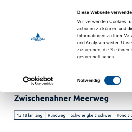
Z
ebnis-Shop
u
Diese Webseite verwende
m
DE
Menü
Buchen
Wir verwenden Cookies, um
Webcam
Shop
Suche
I
anbieten zu können und di
n
Informationen zu Ihrer Ve
und Analysen weiter. Unse
h
zusammen, die Sie ihnen b
a
gesammelt haben.
l
t
Bad Zwischenahn Touristik
Erleben
E
Notwendig
i
Buch
n
Zwischenahner Meerweg
Ur
w
i
Vera
a
l
M
12,18 km lang
Rundweg
Schwierigkeit: schwer
Konditi
Im
l
Radf
i
Ga
Ve