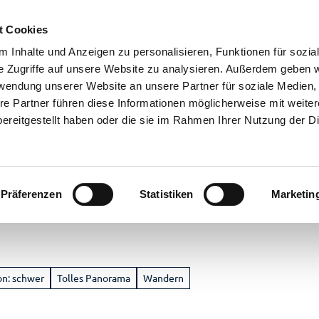
t Cookies
 Inhalte und Anzeigen zu personalisieren, Funktionen für sozia
e Zugriffe auf unsere Website zu analysieren. Außerdem geben w
rwendung unserer Website an unsere Partner für soziale Medien
re Partner führen diese Informationen möglicherweise mit weite
ereitgestellt haben oder die sie im Rahmen Ihrer Nutzung der D
Präferenzen
Statistiken
Marketin
en
laub
nstaltungen
m
eer
on: schwer
Tolles Panorama
Wandern
 Überblick
ahren
stgeber
ranstaltungskalender