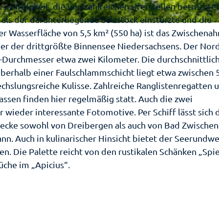
swürdigkeit, die von zahlreichen Uferstellen betrachte
en
ick
 als der darunterliegende Salzstock einstürzte und die
r
er Wasserfläche von 5,5 km² (550 ha) ist das Zwischenah
sundheitsführer
fenthalt
 der drittgrößte Binnensee Niedersachsens. Der Nord
oor
-Durchmesser etwa zwei Kilometer. Die durchschnittlic
ospektbestellung
 oberhalb einer Faulschlammschicht liegt etwa zwischen 5
eipp
chslungsreiche Kulisse. Zahlreiche Ranglistenregatten 
stekarte
nf
ssen finden hier regelmäßig statt. Auch die zwei
dekur
ulen
reise
 wieder interessante Fotomotive. Per Schiff lässt sich 
sser
recke sowohl von Dreibergen als auch von Bad Zwische
ävention
rte
nährung
. Auch in kulinarischer Hinsicht bietet der Seerundw
llenbad
ilpflanz
n. Die Palette reicht von den rustikalen Schänken „Spi
iseversicherung
m Meer
üche im „Apicius“.
ewegung
sprechpartner
bensor
urist-
ung
formation