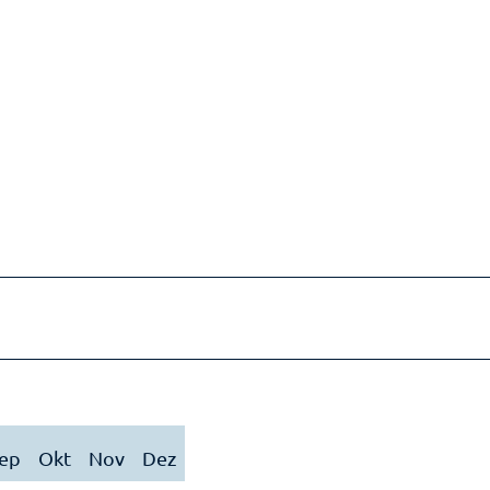
ep
Okt
Nov
Dez