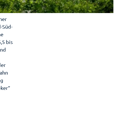
t
ner
-Süd-
he
,5 bis
und
der
nahn
eg
eker“