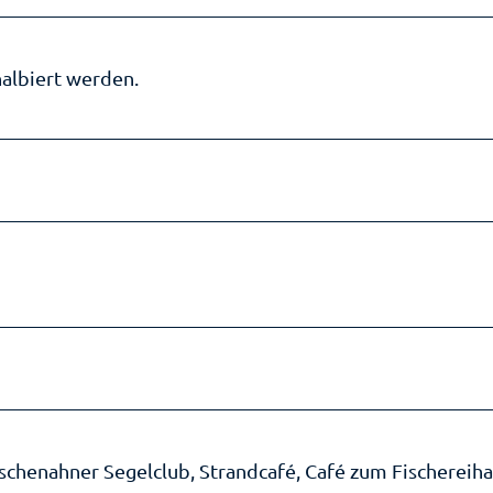
halbiert werden.
ischenahner Segelclub, Strandcafé, Café zum Fischereih