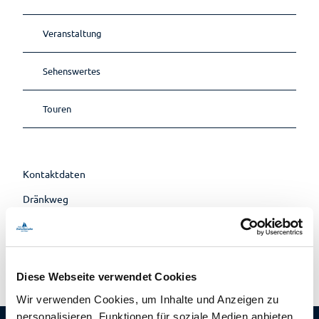
Lebenso
rdnung
Veranstaltung
Sehenswertes
Touren
Kontaktdaten
Dränkweg
26160
Bad Zwischenahn
Anreise mit dem Auto
Anreise mit öffentlichen Verkehrsmitteln
Diese Webseite verwendet Cookies
Wir verwenden Cookies, um Inhalte und Anzeigen zu
personalisieren, Funktionen für soziale Medien anbieten