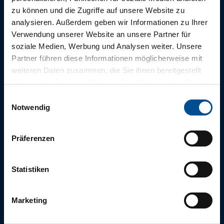
zu können und die Zugriffe auf unsere Website zu
analysieren. Außerdem geben wir Informationen zu Ihrer
Verwendung unserer Website an unsere Partner für
Die tägliche
Morgenfrische
soziale Medien, Werbung und Analysen weiter. Unsere
Partner führen diese Informationen möglicherweise mit
aus Bad Zwischenahn
weiteren Daten zusammen, die Sie ihnen bereitgestellt
haben oder die sie im Rahmen Ihrer Nutzung der Dienste
gesammelt haben.
E
Notwendig
i
Für einen abwechslungsreichen und erholsamen Aufenthalt,
n
empfehlen wir Ihnen unsere tägliche Infopost
w
“
Morgenfrische
”.
Präferenzen
i
l
l
Statistiken
Jetzt abonnieren
i
g
Marketing
u
n