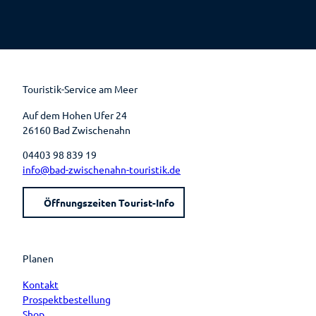
F
P
Y
I
a
i
o
n
c
n
u
s
e
t
t
t
b
e
u
a
o
r
b
g
o
e
e
r
k
s
a
t
m
Touristik-Service am Meer
Auf dem Hohen Ufer 24
26160 Bad Zwischenahn
04403 98 839 19
info@bad-zwischenahn-touristik.de
Öffnungszeiten Tourist-Info
Planen
Kontakt
Prospektbestellung
Shop