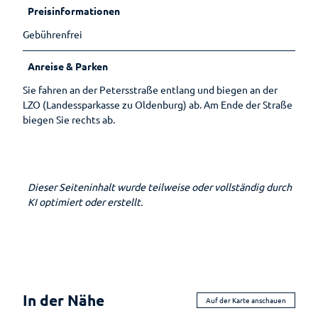
Wandern
Öffentlic
Preisinformationen
he
Toiletten
Gebührenfrei
Gesundheit
Auf
Anreise & Parken
Planen
einen
Blick
Sie fahren an der Petersstraße entlang und biegen an der
Ihr
LZO (Landessparkasse zu Oldenburg) ab. Am Ende der Straße
Aufenthalt
Gesundheitsführer
biegen Sie rechts ab.
Prospektbestellung
Moor
Gästekarte
Kneipp
Fünf
Dieser Seiteninhalt wurde teilweise oder vollständig durch
Anreise
Badekur
Säulen
KI optimiert oder erstellt.
Wasser
Karte
Prävention
Ernährun
Reiseversicherung
g
Wellenbad
Heilpfla
am Meer
Ansprechpartner
nzen
Bewegu
In der Nähe
Tourist-
Auf der Karte anschauen
ng
Information