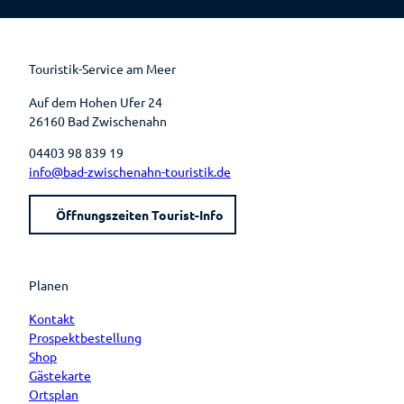
e
t
t
t
b
e
u
a
o
r
b
g
o
e
e
r
k
s
a
t
m
Touristik-Service am Meer
Auf dem Hohen Ufer 24
26160 Bad Zwischenahn
04403 98 839 19
info@bad-zwischenahn-touristik.de
Öffnungszeiten Tourist-Info
Planen
Kontakt
Prospektbestellung
Shop
Gästekarte
Ortsplan