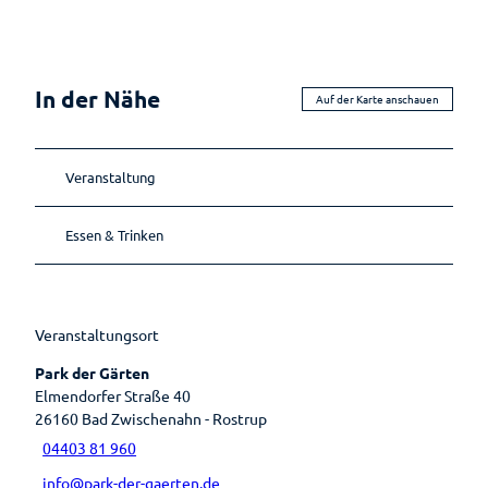
Ernährun
Reiseversicherung
Einkaufser
g
Wellenbad
Sehenswertes
lebnis
Heilpfla
am Meer
Ansprechpartner
Sehenswürdig
Shoppingf
nzen
Gästeführungen
keiten
ührer
In der Nähe
Bewegu
Auf der Karte anschauen
Tourist-
Mühlen
Parkplatz
ng
Gruppenangebote
Information
Museen
übersicht
Lebenso
Kirchen
Wandern
Öffentlic
rdnung
Veranstaltung
he
Toiletten
Essen & Trinken
Veranstaltungsort
Park der Gärten
Elmendorfer Straße 40
26160
Bad Zwischenahn
- Rostrup
04403 81 960
info@park-der-gaerten.de