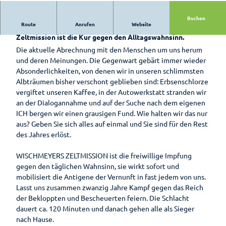
Hotels &
Bad
Pensionen
Zwischenahn
Buchen
Route
Anrufen
Website
Bissiger Humor im Park der Gärten: Wischmeyers
is(s)t
Pauschalen
Zeltmission ist die Kur gegen den Alltagswahnsinn.
leckerGRÜN
Die aktuelle Abrechnung mit den Menschen um uns herum
Barrierefreier
Bad
und deren Meinungen. Die Gegenwart gebärt immer wieder
Urlaub
Zwischenahner
Absonderlichkeiten, von denen wir in unseren schlimmsten
Woche
Albträumen bisher verschont geblieben sind: Erbsenschlorze
Wohnmobilstellplatz
vergiftet unseren Kaffee, in der Autowerkstatt stranden wir
am Badepark
Weinfest am
an der Dialogannahme und auf der Suche nach dem eigenen
Meer
ICH bergen wir einen grausigen Fund. Wie halten wir das nur
aus? Geben Sie sich alles auf einmal und Sie sind für den Rest
Sport-Events
des Jahres erlöst.
Shantys
WISCHMEYERS ZELTMISSION ist die freiwillige Impfung
Meer & Flair
gegen den täglichen Wahnsinn, sie wirkt sofort und
mobilisiert die Antigene der Vernunft in fast jedem von uns.
Ticket-Shop
Lasst uns zusammen zwanzig Jahre Kampf gegen das Reich
der Bekloppten und Bescheuerten feiern. Die Schlacht
dauert ca. 120 Minuten und danach gehen alle als Sieger
Radfahren
nach Hause.
Zusammengefasst