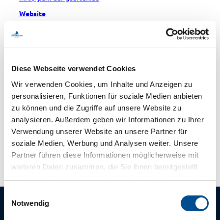
Website
Anreise mit dem Auto
Anreise mit öffentlichen Verkehrsmitteln
Veranstalter
Diese Webseite verwendet Cookies
Agentur MITUNSKANNMAN.REDEN.
Wir verwenden Cookies, um Inhalte und Anzeigen zu
Parkstraße 4
personalisieren, Funktionen für soziale Medien anbieten
26122
Oldenburg (Oldenburg)
zu können und die Zugriffe auf unsere Website zu
0 44 1 - 340 444 0
analysieren. Außerdem geben wir Informationen zu Ihrer
info@mitunskannmanreden.de
Verwendung unserer Website an unsere Partner für
Website
soziale Medien, Werbung und Analysen weiter. Unsere
Partner führen diese Informationen möglicherweise mit
weiteren Daten zusammen, die Sie ihnen bereitgestellt
haben oder die sie im Rahmen Ihrer Nutzung der Dienste
gesammelt haben.
E
Notwendig
i
n