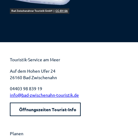
Bad Zwischenahner Touristik GmbH |
CC-BY-SA
F
P
Y
I
a
i
o
n
c
n
u
s
e
t
t
t
b
e
u
a
o
r
b
g
o
e
e
r
k
s
a
t
m
Touristik-Service am Meer
Auf dem Hohen Ufer 24
26160 Bad Zwischenahn
04403 98 839 19
info@bad-zwischenahn-touristik.de
Öffnungszeiten Tourist-Info
Planen