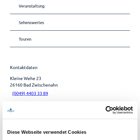
Museen
übersicht
Lebenso
Veranstaltung
Kirchen
Wandern
Öffentlic
rdnung
he
Sehenswertes
Toiletten
Touren
Kontaktdaten
Kleine Wehe 23
26160
Bad Zwischenahn
(0049) 4403 33 89
(0049) 177 3033909
simone.steiner50@gmx.de
Anreise mit dem Auto
Anreise mit öffentlichen Verkehrsmitteln
Diese Webseite verwendet Cookies