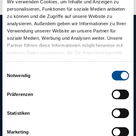
Wir verwenden Cookies, um Inhalte und Anzeigen zu
personalisieren, Funktionen für soziale Medien anbieten
zu können und die Zugriffe auf unsere Website zu
analysieren. Außerdem geben wir Informationen zu Ihrer
Verwendung unserer Website an unsere Partner für
soziale Medien, Werbung und Analysen weiter. Unsere
Die tägliche
Partner führen diese Informationen möglicherweise mit
Morgenfrische
weiteren Daten zusammen, die Sie ihnen bereitgestellt
aus Bad Zwischenahn
haben oder die sie im Rahmen Ihrer Nutzung der Dienste
gesammelt haben.
E
Notwendig
i
n
Für einen abwechslungsreichen und erholsamen Aufenthalt,
w
Präferenzen
empfehlen wir Ihnen unsere tägliche Infopost
i
“
Morgenfrische
”.
l
l
Statistiken
i
g
Jetzt abonnieren
Marketing
u