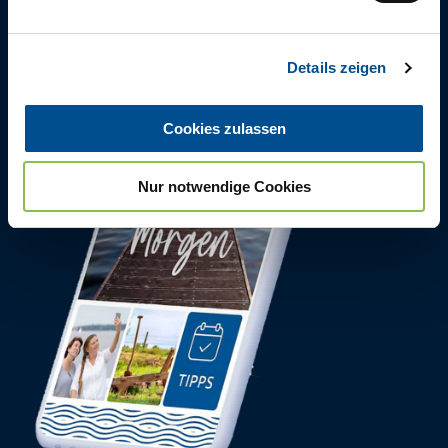
n
g
Details zeigen
s
a
u
Cookies zulassen
s
w
Nur notwendige Cookies
a
h
l