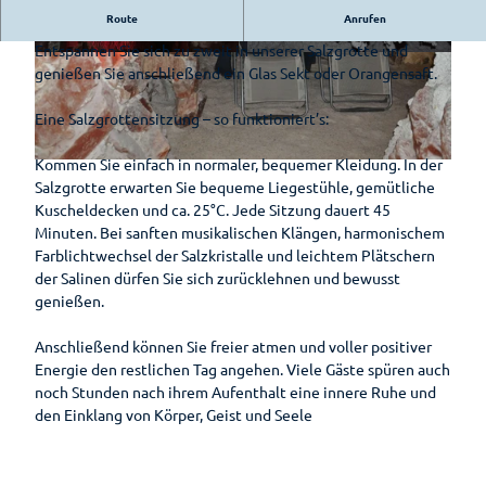
Hotels &
Bad
Route
Anrufen
Erleben Sie die Salzgrotte - loslassen leichtgemacht!
Pensionen
Zwischenahn
Entspannen Sie sich zu zweit in unserer Salzgrotte und
is(s)t
a
s
genießen Sie anschließend ein Glas Sekt oder Orangensaft.
Pauschalen
leckerGRÜN
n
a
g
l
Barrierefreier
Eine Salz­grotten­sitzung – so funktioniert’s:
Bad
e
z
Urlaub
Zwischenahner
n
b
Kommen Sie einfach in normaler, bequemer Kleidung. In der
Woche
s
e
r
Wohnmobilstellplatz
Salzgrotte erwarten Sie bequeme Liegestühle, gemütliche
i
h
o
am Badepark
Kuscheldecken und ca. 25°C. Jede Sitzung dauert 45
Weinfest am
t
m
c
Minuten. Bei sanften musikalischen Klängen, harmonischem
Meer
z
e
k
Farblichtwechsel der Salzkristalle und leichtem Plätschern
p
s
e
Sport-Events
der Salinen dürfen Sie sich zurücklehnen und bewusst
l
-
n
genießen.
a
l
.
Shantys
e
i
J
Anschließend können Sie freier atmen und voller positiver
t
Meer & Flair
c
P
Energie den restlichen Tag angehen. Viele Gäste spüren auch
z
h
G
noch Stunden nach ihrem Aufenthalt eine innere Ruhe und
Ticket-Shop
e
t
den Einklang von Körper, Geist und Seele
-
.
s
J
Radfahren
a
P
Zusammengefasst