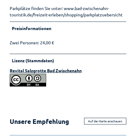
Ernährun
Reiseversicherung
Einkaufser
g
Wellenbad
Parkplätze finden Sie unter: www.bad-zwischenahn-
Sehenswertes
lebnis
Heilpfla
am Meer
touristik.de/freizeit-erleben/shopping/parkplatzuebersicht
Ansprechpartner
Sehenswürdig
Shoppingf
nzen
Gästeführungen
keiten
ührer
Bewegu
Preisinformationen
Tourist-
Mühlen
Parkplatz
ng
Gruppenangebote
Information
Museen
übersicht
Lebenso
Zwei Personen: 24,00 €
Kirchen
Wandern
Öffentlic
rdnung
he
Toiletten
Lizenz (Stammdaten)
Revital Salzgrotte Bad Zwischenahn
Unsere Empfehlung
Auf der Karte anschauen