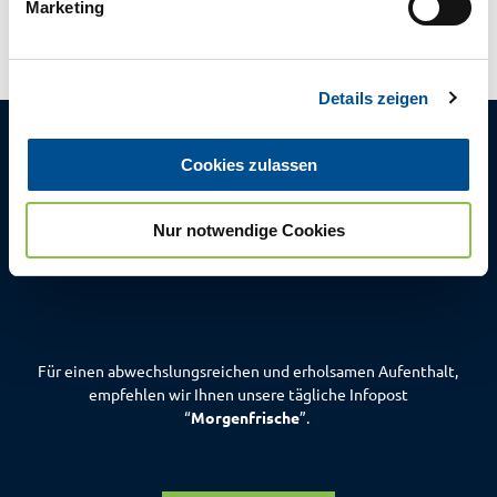
Marketing
u
n
g
Details zeigen
s
a
u
Cookies zulassen
s
Die tägliche
w
Morgenfrische
Nur notwendige Cookies
a
h
aus Bad Zwischenahn
l
Für einen abwechslungsreichen und erholsamen Aufenthalt,
empfehlen wir Ihnen unsere tägliche Infopost
“
Morgenfrische
”.