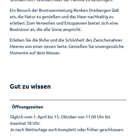
Wandern
Öffentlic
he
Ein Besuch der Bootsvermietung Renken Dreibergen lädt
Toiletten
Gesundheit
ein, die Natur zu genießen und das Meer nachhaltig zu
erleben. Zum Verweilen und Entspannen bietet sich eine
Auf
Bootstour an, die alle Sinne anspricht.
Planen
einen
Blick
Erleben Sie die Ruhe und die Schönheit des Zwischenahner
Ihr
Meeres von einer neuen Seite. Genießen Sie unvergessliche
Aufenthalt
Gesundheitsführer
Momente auf dem Wasser.
Prospektbestellung
Moor
Gästekarte
Kneipp
Fünf
Anreise
Badekur
Säulen
Gut zu wissen
Wasser
Karte
Prävention
Ernährun
Reiseversicherung
g
Wellenbad
Öffnungszeiten
Heilpfla
am Meer
Ansprechpartner
Täglich vom 1. April bis 15. Oktober von 11.00 Uhr bis
nzen
maximal 18 Uhr.
Bewegu
Tourist-
Je nach Wetterlage auch komplett oder früher geschlossen.
ng
Information