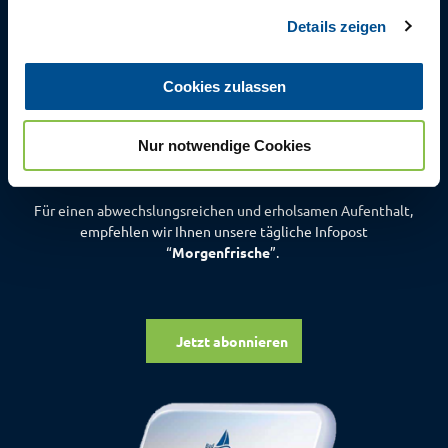
g
Details zeigen
s
a
Die tägliche
u
Morgenfrische
Cookies zulassen
s
aus Bad Zwischenahn
w
Nur notwendige Cookies
a
h
l
Für einen abwechslungsreichen und erholsamen Aufenthalt,
empfehlen wir Ihnen unsere tägliche Infopost
“
Morgenfrische
”.
Jetzt abonnieren