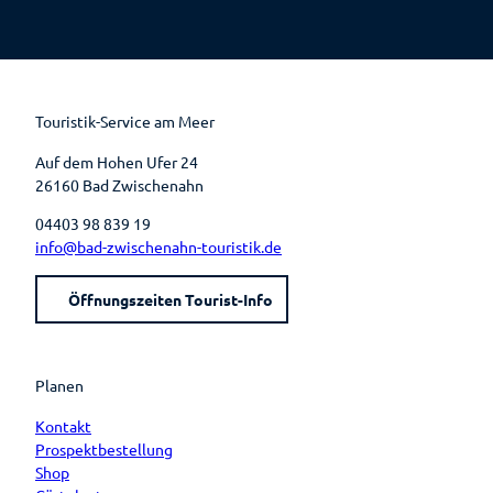
a
i
o
n
c
n
u
s
e
t
t
t
b
e
u
a
o
r
b
g
o
e
e
r
k
s
a
t
m
Touristik-Service am Meer
Auf dem Hohen Ufer 24
26160 Bad Zwischenahn
04403 98 839 19
info@bad-zwischenahn-touristik.de
Öffnungszeiten Tourist-Info
Planen
Kontakt
Prospektbestellung
Shop