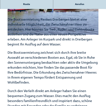
Auf
Bad
Hotels &
Ammerländer
Route
Anrufen
Park der
Verleih von Tret-, Ruder- und Elektrobooten am Anleger in
Entdeckungsreise
Zwischenahn
Pensionen
E-Bike-
Schinken
Gärten
Dreibergen.
is(s)t
Ladestationen
Erlebnis-
© reinsch-fotodesign_www.reinsch-fotodesig
© Ammerland-Touristik, Reiner Scheuch |
Pauschalen
leckerGRÜN
Zwischenahner
n.de , Bad Zwischenahner Touristik GmbH |
CC-BY-SA
CC-BY-SA
Rhododendron
Die Bootsvermietung Renken Dreibergen bietet eine
Shop
Fahrradverleih
Smoortaal
individuelle Möglichkeit, das Zwischenahner Meer zu
Barrierefreier
Bad
Schaugärten
Freizeitführer
entdecken. Hier können Sie Tret-, Ruder- und Elektroboote
Urlaub
Zwischenahner
Ammerländer
ausleihen und die Natur aus einer neuen Perspektive
Woche
Löffeltrunk
Tages des
Zwischenahner
© Bad Zwischenahner Touristik GmbH |
CC-BY-SA
Wohnmobilstellplatz
erleben. Am Anleger im Kurpark und direkt in Dreibergen
offenen
Meer
am Badepark
Weinfest am
beginnt Ihr Ausflug auf dem Wasser.
So schmeckt
Gartens
Meer
Bad
Auf
Die Bootsvermietung zeichnet sich durch ihre breite
Zwischenahn
dem
Auswahl an verschiedenen Booten aus. Egal, ob Sie in Ruhe
Sport-Events
Wasser
den Sonnenuntergang beobachten oder aktiv die Umgebung
Shantys
erkunden möchten, hier finden Sie das passende Boot für
Einkaufen
Ihre Bedürfnisse. Die Erkundung des Zwischenahner Meeres
Einkaufser
Meer & Flair
in Ihrem eigenen Tempo fördert Entspannung und
Sehenswertes
lebnis
Wohlbefinden.
Sehenswürdig
Ticket-Shop
Shoppingf
Gästeführungen
keiten
Durch den Verleih direkt am Anleger haben Sie einen
ührer
Mühlen
bequemen Zugang zum Wasser. Dies macht den Ausflug
Parkplatz
Gruppenangebote
Museen
besonders familienfreundlich und inspiriert dazu, schöne
übersicht
Stunden mit Freunden oder der Familie zu verbringen.
Kirchen