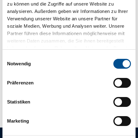
zu können und die Zugriffe auf unsere Website zu
In der Nähe
Auf der Karte anschauen
analysieren. Außerdem geben wir Informationen zu Ihrer
Verwendung unserer Website an unsere Partner für
soziale Medien, Werbung und Analysen weiter. Unsere
Sehenswertes
Partner führen diese Informationen möglicherweise mit
weiteren Daten zusammen, die Sie ihnen bereitgestellt
haben oder die sie im Rahmen Ihrer Nutzung der Dienste
gesammelt haben.
E
Kontaktdaten
Notwendig
i
Dreiberger Str. 10
n
26160
Bad Zwischenahn
- Dreibergen
w
Präferenzen
04403 8358
i
l
Anreise mit dem Auto
l
Statistiken
Anreise mit öffentlichen Verkehrsmitteln
i
g
Marketing
u
n