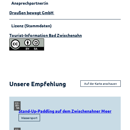
Ansprechpartner:in
Lebenso
rdnung
Draußen bewegt GmbH
Lizenz (Stammdaten)
Tourist-Information Bad Zwischenahn
Unsere Empfehlung
Auf der Karte anschauen
CC-
BY-
SA
Stand-Up-Paddling auf dem Zwischenahner Meer
Wassersport
CC-