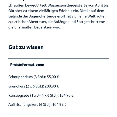
Wandern
Öffentlic
„Draußen bewegt“ lädt Wassersportbegeisterte von April bis
he
Oktober zu einem vielfältigen Erlebnis ein. Direkt auf dem
Toiletten
Gesundheit
Gelände der Jugendherberge eröffnet sich eine Welt voller
Auf
aquatischer Abenteuer, die Anfänger und Fortgeschrittene
Planen
einen
gleichermaßen begeistern wird.
Blick
Ihr
Aufenthalt
Gesundheitsführer
Gut zu wissen
Prospektbestellung
Moor
Gästekarte
Kneipp
Preisinformationen
Fünf
Anreise
Badekur
Säulen
Schnupperkurs (3 Std.): 55,00 €
Wasser
Karte
Prävention
Ernährun
Grundkurs (2 x 6 Std.): 209,90 €
Reiseversicherung
g
Wellenbad
Kursupgrade (1 x 3+ 1 x 6 Std.): 154,90 €
Heilpfla
am Meer
Ansprechpartner
nzen
Auffrischungskurs (6 Std.): 104,95 €
Bewegu
Tourist-
ng
Information