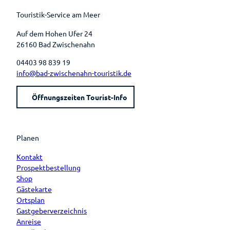
k
s
a
t
m
Touristik-Service am Meer
Auf dem Hohen Ufer 24
26160 Bad Zwischenahn
04403 98 839 19
info@bad-zwischenahn-touristik.de
Öffnungszeiten Tourist-Info
Planen
Kontakt
Prospektbestellung
Shop
Gästekarte
Ortsplan
Gastgeberverzeichnis
Anreise