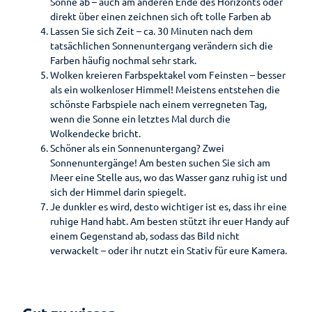
Wandern
Sonne ab – auch am anderen Ende des Horizonts oder
Öffentlic
direkt über einen zeichnen sich oft tolle Farben ab
he
Lassen Sie sich Zeit – ca. 30 Minuten nach dem
Toiletten
Gesundheit
tatsächlichen Sonnenuntergang verändern sich die
Auf
Farben häufig nochmal sehr stark.
Planen
einen
Wolken kreieren Farbspektakel vom Feinsten – besser
Blick
als ein wolkenloser Himmel! Meistens entstehen die
Ihr
schönste Farbspiele nach einem verregneten Tag,
Aufenthalt
Gesundheitsführer
wenn die Sonne ein letztes Mal durch die
Prospektbestellung
Wolkendecke bricht.
Moor
Schöner als ein Sonnenuntergang? Zwei
Gästekarte
Sonnenuntergänge! Am besten suchen Sie sich am
Kneipp
Meer eine Stelle aus, wo das Wasser ganz ruhig ist und
Fünf
Anreise
Badekur
sich der Himmel darin spiegelt.
Säulen
Je dunkler es wird, desto wichtiger ist es, dass ihr eine
Wasser
Karte
Prävention
ruhige Hand habt. Am besten stützt ihr euer Handy auf
Ernährun
einem Gegenstand ab, sodass das Bild nicht
Reiseversicherung
g
Wellenbad
verwackelt – oder ihr nutzt ein Stativ für eure Kamera.
Heilpfla
am Meer
Ansprechpartner
nzen
Bewegu
Tourist-
ng
Information