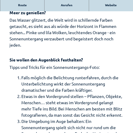
Auf
Bad
Hotels &
Ammerländer
Route
Anrufen
Website
Park der
Was gibt es schöneres als einen Sonnenuntergang am
Entdeckungsreise
Zwischenahn
Pensionen
E-Bike-
Schinken
Gärten
Meer zu genießen?
is(s)t
Ladestationen
Erlebnis-
Das Wasser glitzert, die Welt wird in schillernde Farben
Pauschalen
leckerGRÜN
Zwischenahner
Rhododendron
Shop
getaucht, es sieht aus als würde der Horizont in Flammen
Fahrradverleih
Smoortaal
Barrierefreier
Bad
stehen... Pinke und lila Wolken, leuchtendes Orange - ein
Schaugärten
Freizeitführer
Urlaub
Zwischenahner
Ammerländer
Sonnenuntergang verzaubert und begeistert doch noch
Woche
Löffeltrunk
jeden.
Tages des
Zwischenahner
Wohnmobilstellplatz
offenen
Meer
am Badepark
Weinfest am
So schmeckt
Gartens
Sie wollen den Augenblick festhalten?
Meer
Bad
Auf
Tipps und Tricks für ein Sonnenuntergangs-Foto:
Zwischenahn
dem
Sport-Events
Wasser
Falls möglich die Belichtung runterfahren, durch die
Unterbelichtung wirkt der Sonnenuntergang
Shantys
Einkaufen
dramatischer und die Farben kräftiger.
Einkaufser
Meer & Flair
Etwas in den Vordergrund stellen – Pflanzen, Objekte,
Sehenswertes
lebnis
Menschen… steht etwas im Vordergrund gelangt
Sehenswürdig
Ticket-Shop
Shoppingf
mehr Tiefe ins Bild. Bei Menschen am besten mit Blitz
Gästeführungen
keiten
ührer
fotografieren, da man sonst das Gesicht nicht erkennt.
Mühlen
Parkplatz
Die Umgebung im Auge behalten: Ein
Gruppenangebote
Museen
übersicht
Sonnenuntergang spielt sich nicht nur rund um die
Kirchen