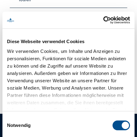
Kontaktdaten
Auf dem Hohen Ufer 24
Diese Webseite verwendet Cookies
26160
Bad Zwischenahn
Wir verwenden Cookies, um Inhalte und Anzeigen zu
04403 619 159
personalisieren, Funktionen für soziale Medien anbieten
info@bad-zwischenahn-touristik.de
zu können und die Zugriffe auf unsere Website zu
Website
analysieren. Außerdem geben wir Informationen zu Ihrer
Verwendung unserer Website an unsere Partner für
Anreise mit dem Auto
soziale Medien, Werbung und Analysen weiter. Unsere
Anreise mit öffentlichen Verkehrsmitteln
Partner führen diese Informationen möglicherweise mit
weiteren Daten zusammen, die Sie ihnen bereitgestellt
haben oder die sie im Rahmen Ihrer Nutzung der Dienste
gesammelt haben.
E
Notwendig
i
n