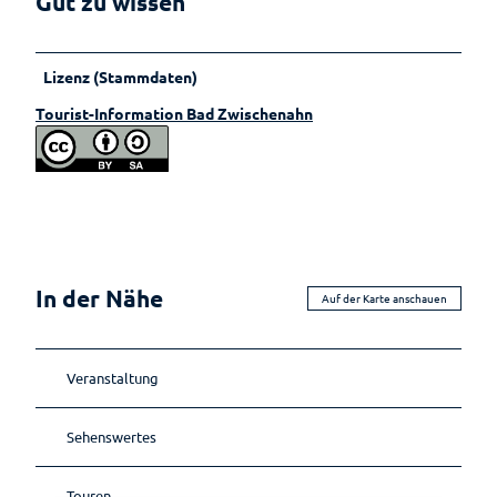
Gut zu wissen
Lebenso
rdnung
Lizenz (Stammdaten)
Tourist-Information Bad Zwischenahn
In der Nähe
Auf der Karte anschauen
Veranstaltung
Sehenswertes
Touren