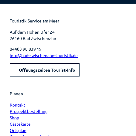
b
e
u
a
o
r
b
g
o
e
e
r
k
s
a
t
m
Touristik-Service am Meer
Auf dem Hohen Ufer 24
26160 Bad Zwischenahn
04403 98 839 19
info@bad-zwischenahn-touristik.de
Öffnungszeiten Tourist-Info
Planen
Kontakt
Prospektbestellung
Shop
Gästekarte
Ortsplan