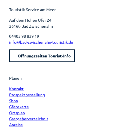
o
e
e
r
k
s
a
t
m
Touristik-Service am Meer
Auf dem Hohen Ufer 24
26160 Bad Zwischenahn
04403 98 839 19
info@bad-zwischenahn-touristik.de
Öffnungszeiten Tourist-Info
Planen
Kontakt
Prospektbestellung
Shop
Gästekarte
Ortsplan
Gastgeberverzeichnis
Anreise