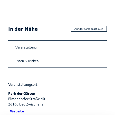
Ernährun
Reiseversicherung
Einkaufser
g
Wellenbad
Sehenswertes
lebnis
Heilpfla
am Meer
Ansprechpartner
Sehenswürdig
Shoppingf
nzen
Gästeführungen
keiten
ührer
Bewegu
Tourist-
Mühlen
In der Nähe
Parkplatz
ng
Auf der Karte anschauen
Gruppenangebote
Information
Museen
übersicht
Lebenso
Kirchen
Wandern
Öffentlic
rdnung
he
Veranstaltung
Toiletten
Essen & Trinken
Veranstaltungsort
Park der Gärten
Elmendorfer Straße 40
26160
Bad Zwischenahn
Website