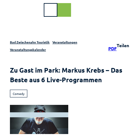
Z
u
DE
Webcam
Shop
Suche
m
I
n
h
a
Bad Zwischenahn Touristik
Veranstaltungen
Teilen
PDF
l
Buchen
Veranstaltungskalender
t
Urlaub
Veranstaltungen
am
Zu Gast im Park: Markus Krebs – Das
Meer
Im Überblick
Beste aus 6 Live-Programmen
Gastgeber
Veranstaltungskalender
Comedy
Gastgeberverzeichnis
Illumination –
Meerzeit
"Lichtzauber im
Park"
Ferienwohnungen
Quer durchs
Ferienhäuser
Meer
© Astrid Schmitz |
CC-BY-SA