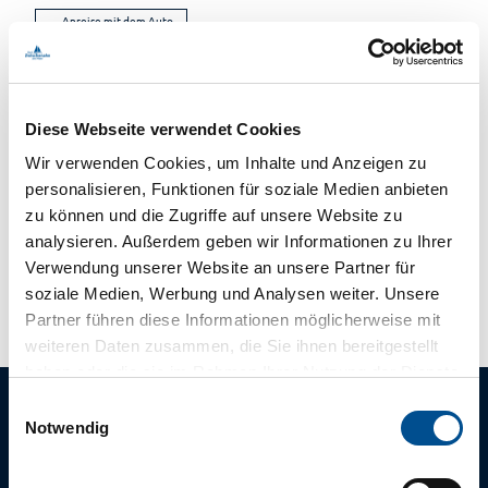
Anreise mit dem Auto
Anreise mit öffentlichen Verkehrsmitteln
Veranstalter
Agentur MITUNSKANNMAN.REDEN.
Diese Webseite verwendet Cookies
Parkstraße 4
Wir verwenden Cookies, um Inhalte und Anzeigen zu
26122
Oldenburg (Oldenburg)
personalisieren, Funktionen für soziale Medien anbieten
04 41 - 340 444 0
zu können und die Zugriffe auf unsere Website zu
info@mitunskannmanreden.de
analysieren. Außerdem geben wir Informationen zu Ihrer
Website
Verwendung unserer Website an unsere Partner für
soziale Medien, Werbung und Analysen weiter. Unsere
Partner führen diese Informationen möglicherweise mit
weiteren Daten zusammen, die Sie ihnen bereitgestellt
haben oder die sie im Rahmen Ihrer Nutzung der Dienste
gesammelt haben.
E
Notwendig
i
n
Die tägliche
w
Morgenfrische