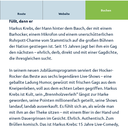
Hotels &
Bad
Pensionen
Zwischenahn
Buchen
Route
Website
Wenn einer weiß, wie man große Hallen mit Kneipenhumor
is(s)t
Pauschalen
füllt, dann er
leckerGRÜN
Markus Krebs, der Mann hinter dem Bauch, der mit einem
Barrierefreier
Bad
Barhocker, einem Mikrofon und einem unerschütterlichen
Urlaub
Zwischenahner
Ruhrpott-Charme vom Stammtisch auf die großen Bühnen
Woche
der Nation gestiegen ist. Seit 15 Jahren jagt bei ihm ein Gag
Wohnmobilstellplatz
den nächsten – ehrlich, derb, direkt und mit einer Gagdichte,
am Badepark
Weinfest am
die ihresgleichen sucht.
Meer
In seinem neuen Jubiläumsprogramm serviert der Hocker-
Sport-Events
Rocker das Beste aus sechs legendären Live-Shows – eine
geballte Ladung Humor, gewürzt mit frischen Gags aus dem
Shantys
Kneipenleben, voll aus dem echten Leben gegriffen. Markus
Meer & Flair
Krebs ist Kult, sein „Brennholzverleih“ längst zur Marke
geworden, seine Pointen millionenfach geteilt, seine Shows
Ticket-Shop
landauf, landab ausverkauft. Es fühlt sich an, als würde man
mit ihm an der Theke sitzen – mit einem Bier in der Hand und
einem Dauergrinsen im Gesicht. Ehrlich. Authentisch. Zum
Radfahren
Brüllen komisch. Das ist Markus Krebs: 15 Jahre Live-Comedy,
Zusammengefasst