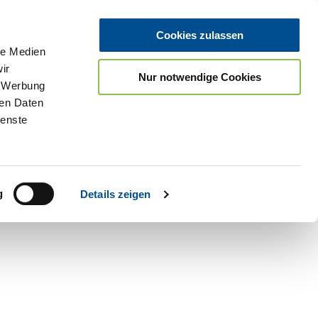
Cookies zulassen
le Medien
ir
Nur notwendige Cookies
, Werbung
ren Daten
ienste
Teilen
PDF
g
Details zeigen