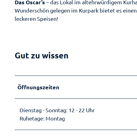
am
Das Oscar’s­
– das Lokal im altehrwürdigem Kurh
We
So
Wunderschön gelegen im Kurpark bietet es einen
M
B
leckeren Speisen!
Zw
Sp
Sh
Park
Gr
Gut zu wissen
Me
Erle
Ku
Ti
A
Gesu
En
Pa
Öffnungszeiten
Gä
Au
Er
Plan
Bl
S
R
Dienstag - Sonntag: 12 - 22 Uhr
Ih
Ge
Ruhetage: Montag
Fr
Sc
Au
M
Zw
Ta
Pr