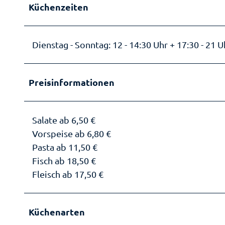
Küchenzeiten
M
of
Kn
Gä
Ga
Fü
A
Ba
Sä
Dienstag - Sonntag: 12 - 14:30 Uhr + 17:30 - 21 U
d
An
Wa
W
Pr
Ka
Er
Preisinformationen
Ei
We
He
Re
Ei
a
en
Se
le
B
An
Salate ab 6,50 €
Se
Sh
Le
Gä
Vorspeise ab 6,80 €
ei
üh
To
dn
Pasta ab 11,50 €
Mü
Pa
G
In
Fisch ab 18,50 €
M
be
Fleisch ab 17,50 €
W
Ki
Öf
e 
Küchenarten