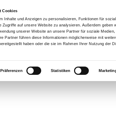
t Cookies
 Inhalte und Anzeigen zu personalisieren, Funktionen für sozia
e Zugriffe auf unsere Website zu analysieren. Außerdem geben w
rwendung unserer Website an unsere Partner für soziale Medien
re Partner führen diese Informationen möglicherweise mit weite
ereitgestellt haben oder die sie im Rahmen Ihrer Nutzung der D
Präferenzen
Statistiken
Marketin
en
laub
nstaltungen
m
eer
 Überblick
ahren
stgeber
ranstaltungskalender