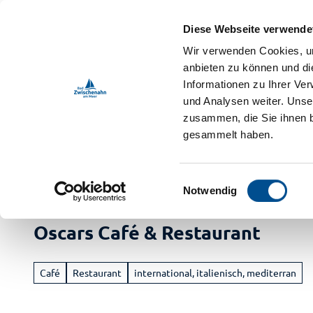
Z
ebnis-Shop
u
Diese Webseite verwende
m
DE
Menü
Buchen
Wir verwenden Cookies, um
Webcam
Shop
Suche
I
anbieten zu können und di
n
Informationen zu Ihrer Ve
und Analysen weiter. Unse
h
zusammen, die Sie ihnen b
a
gesammelt haben.
l
t
Bad Zwischenahn Touristik
Kulinarik
Gastronomieführer
E
Notwendig
i
Buch
n
Oscars Café & Restaurant
Ur
w
i
Vera
a
l
M
Café
Restaurant
international, italienisch, mediterran
Im
l
Radf
i
Ga
Ve