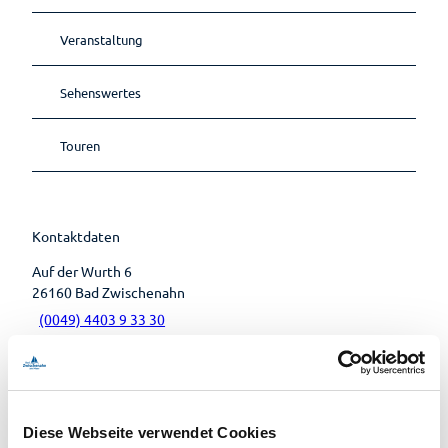
Museen
übersicht
Lebenso
Kirchen
Wandern
Öffentlic
rdnung
Veranstaltung
he
Toiletten
Sehenswertes
Touren
Kontaktdaten
Auf der Wurth 6
26160
Bad Zwischenahn
(0049) 4403 9 33 30
info@hotel-petersen.de
Website
Anreise mit dem Auto
Diese Webseite verwendet Cookies
Anreise mit öffentlichen Verkehrsmitteln