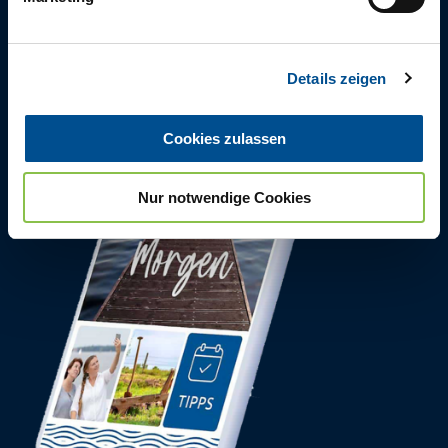
u
n
g
Details zeigen
s
a
u
Cookies zulassen
s
w
Nur notwendige Cookies
a
h
l