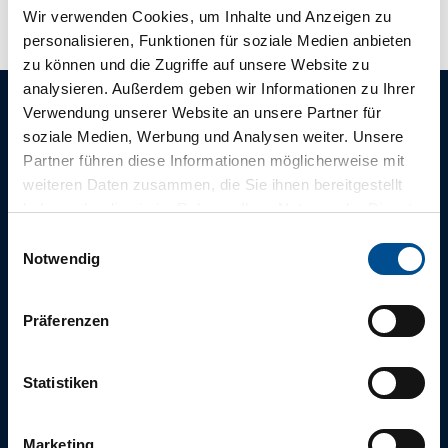
Wir verwenden Cookies, um Inhalte und Anzeigen zu
personalisieren, Funktionen für soziale Medien anbieten
zu können und die Zugriffe auf unsere Website zu
analysieren. Außerdem geben wir Informationen zu Ihrer
Verwendung unserer Website an unsere Partner für
soziale Medien, Werbung und Analysen weiter. Unsere
Die tägliche
Partner führen diese Informationen möglicherweise mit
Morgenfrische
weiteren Daten zusammen, die Sie ihnen bereitgestellt
haben oder die sie im Rahmen Ihrer Nutzung der Dienste
aus Bad Zwischenahn
gesammelt haben.
E
Notwendig
i
n
w
Für einen abwechslungsreichen und erholsamen Aufenthalt,
Präferenzen
i
empfehlen wir Ihnen unsere tägliche Infopost
“
Morgenfrische
”.
l
l
Statistiken
i
g
Marketing
Jetzt abonnieren