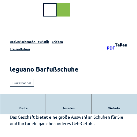
Z
u
DE
Webcam
Shop
Suche
m
I
n
h
a
Bad Zwischenahn Touristik
Erleben
Teilen
PDF
l
Buchen
Freizeitführer
t
Urlaub
Veranstaltungen
am
leguano Barfußschuhe
Meer
Im Überblick
Radfahren
Gastgeber
Einzelhandel
Veranstaltungskalender
Zusammengefasst
Gastgeberverzeichnis
Kulinarik
Illumination –
Knotenpunktsystem
"Lichtzauber im
Genuss
Meerzeit
Route
Anrufen
Website
Park"
Geschütztes Barfuß-GEHfühl mit Barfußschuhen
Parklandschaft
am
Fahrradstraße
Ferienwohnungen
Meer
Das Geschäft bietet eine große Auswahl an Schuhen für Sie
Grün erleben
Quer durchs
Radrouten
und Ihn für ein ganz besonderes Geh-Gefühl.
Erleben
Meer
Ferienhäuser
Gastronomieführer
Kurpark
Radwanderkarten