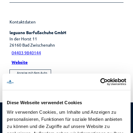
Lebenso
rdnung
Kontaktdaten
leguano Barfußschuhe GmbH
In der Horst 11
26160
Bad Zwischenahn
04403 9840144
Website
Anreise mit dem Auto
Anreise mit öffentlichen Verkehrsmitteln
Diese Webseite verwendet Cookies
Wir verwenden Cookies, um Inhalte und Anzeigen zu
personalisieren, Funktionen für soziale Medien anbieten
zu können und die Zugriffe auf unsere Website zu
Die tägliche