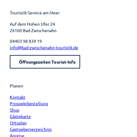
o
e
e
r
k
s
a
t
m
Touristik-Service am Meer
Auf dem Hohen Ufer 24
26160 Bad Zwischenahn
04403 98 839 19
info@bad-zwischenahn-touristik.de
Öffnungszeiten Tourist-Info
Planen
Kontakt
Prospektbestellung
Shop
Gästekarte
Ortsplan
Gastgeberverzeichnis
Anreise