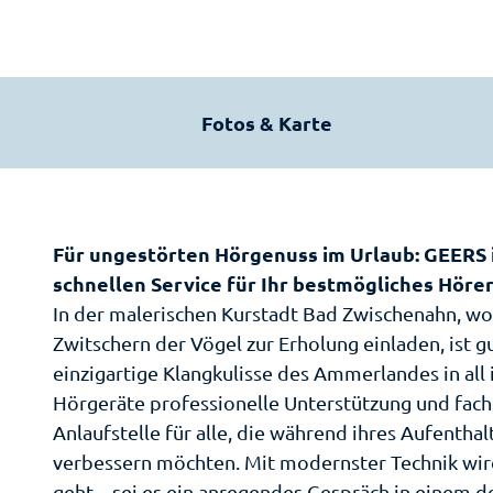
g
Z
u
Ga
Kulin
Il
n
K
"L
g
G
Me
Pa
s
Park
a
Fotos & Karte
Fa
a
F
M
Gr
Qu
u
Ra
Erle
s
M
Fe
Ga
Ku
w
Ra
A
a
B
Ho
Für ungestörten Hörgenuss im Urlaub: GEERS
A
Pa
En
h
Zw
Pe
E-
schnellen Service für Ihr bestmögliches Hörer
Sc
Gä
l
is
La
In der malerischen Kurstadt Bad Zwischenahn, wo
Er
Pa
l
Zw
Zwitschern der Vögel zur Erholung einladen, ist 
R
S
Fa
Sm
einzigartige Klangkulisse des Ammerlandes in al
Ba
B
Sc
Hörgeräte professionelle Unterstützung und fachk
Fr
Ur
Zw
A
Anlaufstelle für alle, die während ihres Aufenth
W
Lö
Ta
Zw
verbessern möchten. Mit modernster Technik wird 
Wo
of
M
geht – sei es ein anregendes Gespräch in einem 