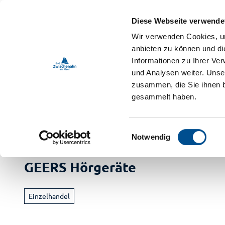
Z
ebnis-Shop
u
Diese Webseite verwende
m
DE
Menü
Buchen
Wir verwenden Cookies, um
Webcam
Shop
Suche
I
anbieten zu können und di
n
Informationen zu Ihrer Ve
und Analysen weiter. Unse
h
zusammen, die Sie ihnen b
a
gesammelt haben.
l
t
Bad Zwischenahn Touristik
Erleben
Freizeitführer
E
Notwendig
i
Buch
n
GEERS Hörgeräte
Ur
w
i
Vera
a
l
M
Einzelhandel
Im
l
Radf
i
Ga
Ve