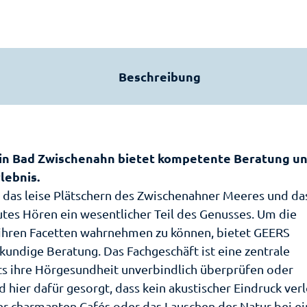
usammengefasst
stgeberverzeichnis
arik
lumination –
notenpunktsystem
ichtzauber im
enuss
erzeit
rk"
landschaft
m
Beschreibung
hrradstraße
erienwohnungen
eer
ün erleben
er durchs
drouten
ben
eer
rienhäuser
stronomieführer
rpark
dwanderkarten
uf
ad
tels &
 in Bad Zwischenahn bietet kompetente Beratung u
mmerländer
rk der
tdeckungsreise
ischenahn
nsionen
Bike-
lebnis.
hinken
rten
(s)t
destationen
 das leise Plätschern des Zwischenahner Meeres und da
lebnis-
uschalen
eckerGRÜN
ischenahner
gutes Hören ein wesentlicher Teil des Genusses. Um die
hododendron
hop
hrradverleih
oortaal
l ihren Facetten wahrnehmen zu können, bietet GEERS
rrierefreier
ad
haugärten
undige Beratung. Das Fachgeschäft ist eine zentrale
eizeitführer
laub
ischenahner
mmerländer
alts ihre Hörgesundheit unverbindlich überprüfen oder
oche
ffeltrunk
ges des
ischenahner
hier dafür gesorgt, dass kein akustischer Eindruck ver
hnmobilstellplatz
fenen
eer
der charmanten Cafés oder das Lauschen der Natur bei e