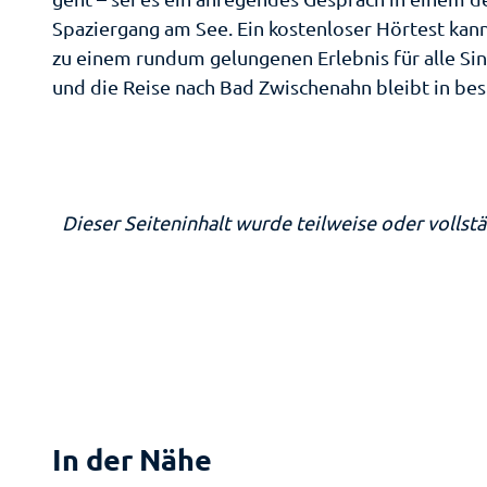
am
We
So
Ga
Spaziergang am See. Ein kostenloser Hörtest kann
M
B
A
zu einem rundum gelungenen Erlebnis für alle Si
Zw
d
und die Reise nach Bad Zwischenahn bleibt in bes
Sp
W
Sh
Ei
Ei
Me
Se
le
Dieser Seiteninhalt wurde teilweise oder vollstä
Se
Ti
Sh
Gä
ei
üh
Mü
Pa
G
M
be
W
Ki
Öf
e 
Gesu
In der Nähe
Au