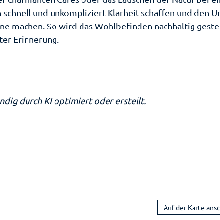
 Badepark
infest am
 schmeckt
rtens
 schnell und unkompliziert Klarheit schaffen und den U
eer
ad
uf
nne machen. So wird das Wohlbefinden nachhaltig geste
ischenahn
em
ter Erinnerung.
ort-Events
asser
antys
nkaufen
nkaufser
er & Flair
henswertes
bnis
ndig durch KI optimiert oder erstellt.
henswürdigk
cket-Shop
oppingf
steführungen
ten
rer
hlen
rkplatzü
ruppenangebote
useen
rsicht
andern
rchen
fentlich
Toiletten
ndheit
Auf der Karte ans
f einen