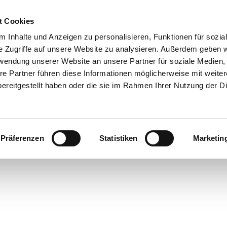
t Cookies
 Inhalte und Anzeigen zu personalisieren, Funktionen für sozia
e Zugriffe auf unsere Website zu analysieren. Außerdem geben w
rwendung unserer Website an unsere Partner für soziale Medien
re Partner führen diese Informationen möglicherweise mit weite
ereitgestellt haben oder die sie im Rahmen Ihrer Nutzung der D
Präferenzen
Statistiken
Marketin
en
laub
nstaltungen
m
eer
 Überblick
ahren
stgeber
ranstaltungskalender