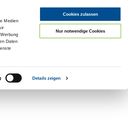
Cookies zulassen
le Medien
ir
Nur notwendige Cookies
, Werbung
ren Daten
ienste
Teilen
PDF
g
Details zeigen