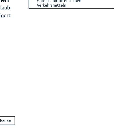
Anreise mit öffentlichen
Verkehrsmitteln
rlaub
igert
chauen