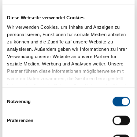
Essen & Trinken
Diese Webseite verwendet Cookies
Wir verwenden Cookies, um Inhalte und Anzeigen zu
personalisieren, Funktionen für soziale Medien anbieten
zu können und die Zugriffe auf unsere Website zu
Veranstaltungsort
analysieren. Außerdem geben wir Informationen zu Ihrer
Wintergarten der Wandelhalle
Verwendung unserer Website an unsere Partner für
Auf dem Hohen Ufer 24
soziale Medien, Werbung und Analysen weiter. Unsere
26160
Bad Zwischenahn
Partner führen diese Informationen möglicherweise mit
04403 9883919
weiteren Daten zusammen, die Sie ihnen bereitgestellt
info@bad-zwischenahn-touristik.de
haben oder die sie im Rahmen Ihrer Nutzung der Dienste
gesammelt haben.
Website
E
Notwendig
i
Anreise mit dem Auto
n
Anreise mit öffentlichen Verkehrsmitteln
w
Präferenzen
Veranstalter
i
l
Touristik-Service am Meer