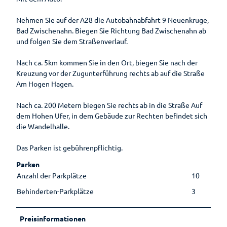
Ernährun
Reiseversicherung
Einkaufser
g
Wellenbad
Sehenswertes
Nehmen Sie auf der A28 die Autobahnabfahrt 9 Neuenkruge,
lebnis
Heilpfla
am Meer
Ansprechpartner
Sehenswürdig
Bad Zwischenahn. Biegen Sie Richtung Bad Zwischenahn ab
Shoppingf
nzen
Gästeführungen
keiten
und folgen Sie dem Straßenverlauf.
ührer
Bewegu
Tourist-
Mühlen
Parkplatz
ng
Gruppenangebote
Information
Nach ca. 5km kommen Sie in den Ort, biegen Sie nach der
Museen
übersicht
Lebenso
Kreuzung vor der Zugunterführung rechts ab auf die Straße
Kirchen
Wandern
Öffentlic
rdnung
Am Hogen Hagen.
he
Toiletten
Nach ca. 200 Metern biegen Sie rechts ab in die Straße Auf
dem Hohen Ufer, in dem Gebäude zur Rechten befindet sich
die Wandelhalle.
Das Parken ist gebührenpflichtig.
Parken
Anzahl der Parkplätze
10
Behinderten-Parkplätze
3
Preisinformationen