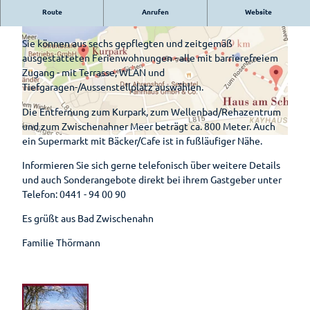
Hotels &
Route
Anrufen
Website
Herzlich Willkommen !
Pensionen
Sie können aus sechs gepflegten und zeitgemäß
Pauschalen
ausgestatteten Ferienwohnungen - alle mit barrierefreiem
Zugang - mit Terrasse, WLAN und
Barrierefreier
Tiefgaragen-/Aussenstellplatz auswählen.
Urlaub
I
Die Entfernung zum Kurpark, zum Wellenbad/Rehazentrum
Wohnmobilstellplatz
M
und zum Zwischenahner Meer beträgt ca. 800 Meter. Auch
am Badepark
G
ein Supermarkt mit Bäcker/Cafe ist in fußläufiger Nähe.
L
_
a
Informieren Sie sich gerne telefonisch über weitere Details
3
Veranstaltungen
g
und auch Sonderangebote direkt bei ihrem Gastgeber unter
7
e
Im Überblick
Telefon: 0441 - 94 00 90
2
p
Radfahren
7
l
Veranstaltungskalender
Es grüßt aus Bad Zwischenahn
Zusammengefasst
a
Kulinarik
Familie Thörmann
Illumination –
n
Knotenpunktsystem
"Lichtzauber im
Genuss
Park"
Parklandschaft
am
Fahrradstraße
Meer
Grün erleben
Bad
Radrouten