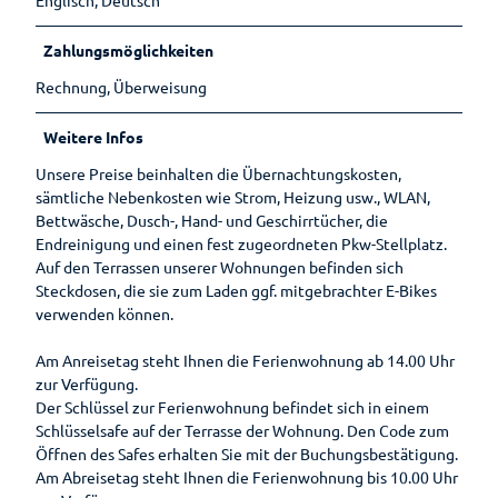
Englisch, Deutsch
Museen
übersicht
Lebenso
Kirchen
Wandern
Öffentlic
rdnung
Zahlungsmöglichkeiten
he
Toiletten
Rechnung, Überweisung
Weitere Infos
Unsere Preise beinhalten die Übernachtungskosten,
sämtliche Nebenkosten wie Strom, Heizung usw., WLAN,
Bettwäsche, Dusch-, Hand- und Geschirrtücher, die
Endreinigung und einen fest zugeordneten Pkw-Stellplatz.
Auf den Terrassen unserer Wohnungen befinden sich
Steckdosen, die sie zum Laden ggf. mitgebrachter E-Bikes
verwenden können.
Am Anreisetag steht Ihnen die Ferienwohnung ab 14.00 Uhr
zur Verfügung.
Der Schlüssel zur Ferienwohnung befindet sich in einem
Schlüsselsafe auf der Terrasse der Wohnung. Den Code zum
Öffnen des Safes erhalten Sie mit der Buchungsbestätigung.
Am Abreisetag steht Ihnen die Ferienwohnung bis 10.00 Uhr