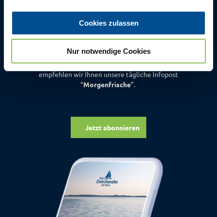
a
aus Bad Zwischenahn
u
Cookies zulassen
s
w
Nur notwendige Cookies
a
h
Für einen abwechslungsreichen und erholsamen Aufenthalt,
empfehlen wir Ihnen unsere tägliche Infopost
l
“
Morgenfrische
”.
Jetzt abonnieren