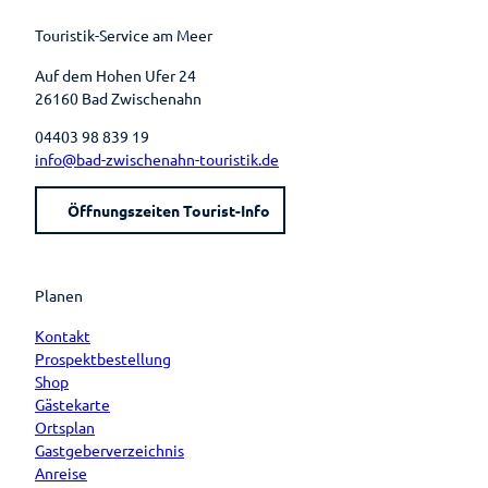
o
e
e
r
k
s
a
t
m
Touristik-Service am Meer
Auf dem Hohen Ufer 24
26160 Bad Zwischenahn
04403 98 839 19
info@bad-zwischenahn-touristik.de
Öffnungszeiten Tourist-Info
Planen
Kontakt
Prospektbestellung
Shop
Gästekarte
Ortsplan
Gastgeberverzeichnis
Anreise