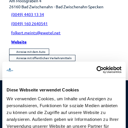
Am Moosgraben 4
Museen
übersicht
Lebenso
26160
Bad Zwischenahn
- Bad Zwischenahn-Specken
Kirchen
Wandern
Öffentlic
rdnung
(0049) 4403 13 34
he
Toiletten
(0049) 160 2640541
folkert.meints@ewetel.net
Website
Anreise mit dem Auto
Anreise mit öffentlichen Verkehrsmitteln
Diese Webseite verwendet Cookies
Wir verwenden Cookies, um Inhalte und Anzeigen zu
Die tägliche
personalisieren, Funktionen für soziale Medien anbieten
Morgenfrische
zu können und die Zugriffe auf unsere Website zu
analysieren. Außerdem geben wir Informationen zu Ihrer
aus Bad Zwischenahn
Verwendung unserer Website an unsere Partner für