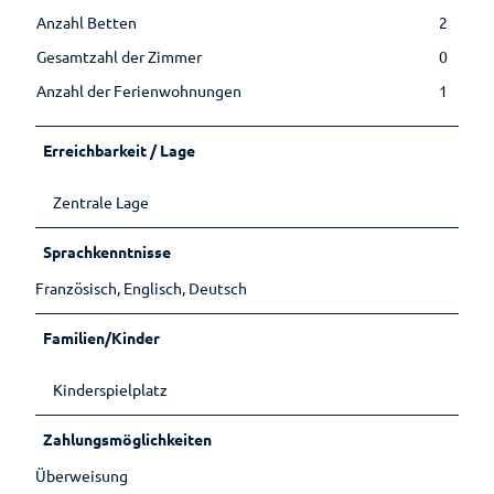
Museen
übersicht
Lebenso
Anzahl Betten
2
Kirchen
Wandern
Öffentlic
rdnung
Gesamtzahl der Zimmer
0
he
Toiletten
Anzahl der Ferienwohnungen
1
Erreichbarkeit / Lage
Zentrale Lage
Sprachkenntnisse
Französisch, Englisch, Deutsch
Familien/Kinder
Kinderspielplatz
Zahlungsmöglichkeiten
Überweisung