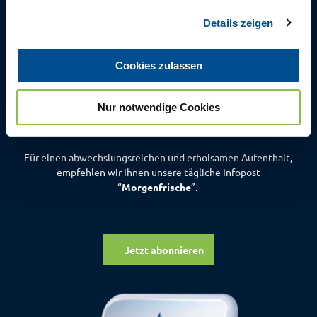
g
Details zeigen
s
a
Die tägliche
u
Morgenfrische
Cookies zulassen
s
aus Bad Zwischenahn
w
Nur notwendige Cookies
a
h
l
Für einen abwechslungsreichen und erholsamen Aufenthalt,
empfehlen wir Ihnen unsere tägliche Infopost
“
Morgenfrische
”.
Jetzt abonnieren