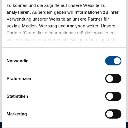
zu können und die Zugriffe auf unsere Website zu
analysieren. Außerdem geben wir Informationen zu Ihrer
Touren
Verwendung unserer Website an unsere Partner für
soziale Medien, Werbung und Analysen weiter. Unsere
Partner führen diese Informationen möglicherweise mit
weiteren Daten zusammen, die Sie ihnen bereitgestellt
Kontaktdaten
haben oder die sie im Rahmen Ihrer Nutzung der Dienste
Omorikaweg 16
gesammelt haben.
E
26160
Bad Zwischenahn
Notwendig
i
+49 15231794254
n
+49 15231794254
w
Präferenzen
i
surbergs@icloud.com
l
Anreise mit dem Auto
l
Statistiken
Anreise mit öffentlichen Verkehrsmitteln
i
g
Marketing
u
n