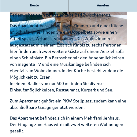
Hotels &
Route
Anrufen
Das Apartment Willem ist eine hochwertig ausgestattete
Pensionen
Ferienwohnung in zentraler Lage Bad Zwischenahns.
5
5
Pauschalen
W
W
Das Apartment besteht aus zwei Zimmern und einer Küche.
2
2
Im Schlafzimmer finden Sie ein Doppelbett sowie einen
Barrierefreier
A
A
Arbeitsplatz. W-Lan ist vorhanden. Das Wohnzimmer ist
Urlaub
2
2
ausgestattet mit einem Esstisch für bis zu sechs Personen,
5
5
5
hier finden auch zwei weitere Gäste auf einem Ausziehsofa
Wohnmobilstellplatz
W
6
7
einen Schlafplatz. Ein Fernseher mit den Annehmlichkeiten
am Badepark
2
8
0
von magenta TV und eine Musikanlage befinden sich
A
ebenfalls im Wohnzimmer. In der Küche besteht zudem die
2
Veranstaltungen
Möglichkeit zu Essen.
5
In einem Radius von nur 500 m finden Sie diverse
Im Überblick
4
Einkaufsmöglichkeiten, Restaurants, Kurpark und See.
Radfahren
2
Veranstaltungskalender
Zusammengefasst
Zum Apartment gehört ein PKW-Stellplatz, zudem kann eine
Kulinarik
abschließbare Garage genutzt werden.
Illumination –
Knotenpunktsystem
"Lichtzauber im
Genuss
Das Apartment befindet sich in einem Mehrfamilienhaus.
Park"
Parklandschaft
am
Fahrradstraße
Der Eingang zum Haus wird mit zwei weiteren Wohnungen
Meer
geteilt.
Grün erleben
Quer durchs
Radrouten