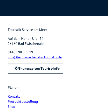
F
P
Y
I
a
i
o
n
c
n
u
s
e
t
t
t
b
e
u
a
o
r
b
g
o
e
e
r
k
s
a
t
m
Touristik-Service am Meer
Auf dem Hohen Ufer 24
26160 Bad Zwischenahn
04403 98 839 19
info@bad-zwischenahn-touristik.de
Öffnungszeiten Tourist-Info
Planen
Kontakt
Prospektbestellung
Shop