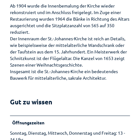
Wandern
Öffentlic
Ab 1904 wurde die Innenbemalung der Kirche wieder
he
rekonstruiert und im Anschluss freigelegt. Im Zuge einer
Toiletten
Gesundheit
Restaurierung wurden 1964 die Bänke in Richtung des Altars
Auf
ausgerichtet und die Sitzplatzanzahl von 565 auf 350
Planen
einen
reduziert.
Blick
Der Innenraum der St.-Johannes-Kirche ist reich an Details,
Ihr
wie beispielsweise der mittelalterliche Wandschrank oder
Aufenthalt
Gesundheitsführer
der Taufstein aus dem 15. Jahrhundert. Ein Meisterwerk der
Schnitzkunst ist der Flügelaltar. Die Kanzel von 1653 zeigt
Prospektbestellung
Moor
Szenen einer Weihnachtsgeschichte.
Insgesamt ist die St.-Johannes-Kirche ein bedeutendes
Gästekarte
Kneipp
Bauwerk für mittelalterliche, sakrale Architektur.
Fünf
Anreise
Badekur
Säulen
Wasser
Karte
Prävention
Gut zu wissen
Ernährun
Reiseversicherung
g
Wellenbad
Heilpfla
am Meer
Ansprechpartner
nzen
Öffnungszeiten
Bewegu
Tourist-
Sonntag, Dienstag, Mittwoch, Donnerstag und Freitag: 13 -
ng
Information
16 Uhr