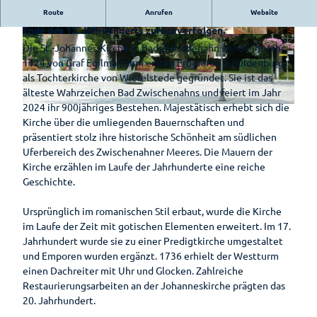
Auf
Bad
Hotels &
Ammerländer
Route
Anrufen
Website
Park der
Die Ursprünge der romanischen Kirche lassen sich bis zum
Entdeckungsreise
Zwischenahn
Pensionen
E-Bike-
Schinken
Gärten
Ende des 12. Jahrhunderts zurückverfolgen.
is(s)t
Ladestationen
Erlebnis-
© Bad Zwischenahner Touristik GmbH |
© Bad Zwischenahner Touristik GmbH |
Die St.-Johannes-Kirche in Bad Zwischenahn wurde im Jahr
Pauschalen
leckerGRÜN
Zwischenahner
CC-BY-SA
CC-BY-SA
Rhododendron
Shop
1124 von Graf Egilmar, dem ersten Erbgrafen zu Oldenburg,
Fahrradverleih
Smoortaal
Barrierefreier
Bad
als Tochterkirche von Wiefelstede gegründet. Sie ist das
Schaugärten
Freizeitführer
Urlaub
Zwischenahner
Ammerländer
älteste Wahrzeichen Bad Zwischenahns und feiert im Jahr
Woche
Löffeltrunk
2024 ihr 900jähriges Bestehen. Majestätisch erhebt sich die
Tages des
Zwischenahner
© Bad Zwischenahner Touristik GmbH |
CC-BY-SA
Wohnmobilstellplatz
Kirche über die umliegenden Bauernschaften und
offenen
Meer
am Badepark
Weinfest am
So schmeckt
präsentiert stolz ihre historische Schönheit am südlichen
Gartens
Meer
Bad
Uferbereich des Zwischenahner Meeres. Die Mauern der
Auf
Zwischenahn
Kirche erzählen im Laufe der Jahrhunderte eine reiche
dem
Sport-Events
Geschichte.
Wasser
Shantys
Einkaufen
Ursprünglich im romanischen Stil erbaut, wurde die Kirche
Einkaufser
im Laufe der Zeit mit gotischen Elementen erweitert. Im 17.
Meer & Flair
Sehenswertes
lebnis
Jahrhundert wurde sie zu einer Predigtkirche umgestaltet
Sehenswürdig
Ticket-Shop
und Emporen wurden ergänzt. 1736 erhielt der Westturm
Shoppingf
Gästeführungen
keiten
einen Dachreiter mit Uhr und Glocken. Zahlreiche
ührer
Mühlen
Restaurierungsarbeiten an der Johanneskirche prägten das
Parkplatz
Gruppenangebote
20. Jahrhundert.
Museen
übersicht
Kirchen