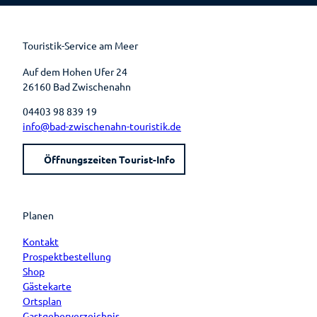
b
e
u
a
o
r
b
g
o
e
e
r
k
s
a
t
m
Touristik-Service am Meer
Auf dem Hohen Ufer 24
26160 Bad Zwischenahn
04403 98 839 19
info@bad-zwischenahn-touristik.de
Öffnungszeiten Tourist-Info
Planen
Kontakt
Prospektbestellung
Shop
Gästekarte
Ortsplan
Gastgeberverzeichnis