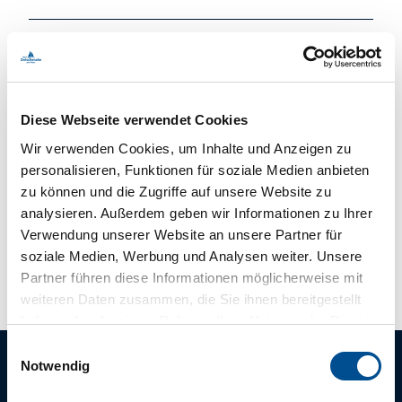
Kontaktdaten
Lange Straße 6
Diese Webseite verwendet Cookies
26160
Bad Zwischenahn
Wir verwenden Cookies, um Inhalte und Anzeigen zu
04403-93760
personalisieren, Funktionen für soziale Medien anbieten
Kirchenbuero.Bad-Zwischenahn@kirche-oldenburg.de
zu können und die Zugriffe auf unsere Website zu
Website
analysieren. Außerdem geben wir Informationen zu Ihrer
Verwendung unserer Website an unsere Partner für
Anreise mit dem Auto
soziale Medien, Werbung und Analysen weiter. Unsere
Anreise mit öffentlichen Verkehrsmitteln
Partner führen diese Informationen möglicherweise mit
weiteren Daten zusammen, die Sie ihnen bereitgestellt
haben oder die sie im Rahmen Ihrer Nutzung der Dienste
gesammelt haben.
E
Notwendig
i
n