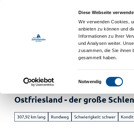
Z
ebnis-Shop
u
Diese Webseite verwende
m
DE
Menü
Buchen
Wir verwenden Cookies, um
Webcam
Shop
Suche
I
anbieten zu können und di
n
Informationen zu Ihrer Ve
und Analysen weiter. Unse
h
zusammen, die Sie ihnen b
a
gesammelt haben.
l
t
Bad Zwischenahn Touristik
Erleben
E
Notwendig
i
Buch
n
Ostfriesland - der große Schle
Ur
w
i
Vera
a
l
M
307,92 km lang
Rundweg
Schwierigkeit: schwer
Kondit
Im
l
Radf
i
Ga
Ve