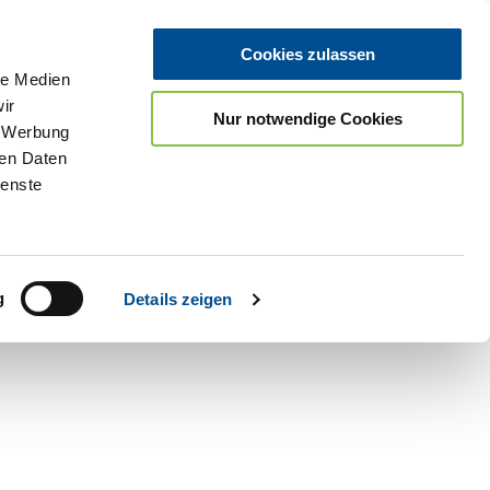
Cookies zulassen
le Medien
ir
Nur notwendige Cookies
, Werbung
ren Daten
ienste
Teilen
GPX
PDF
g
Details zeigen