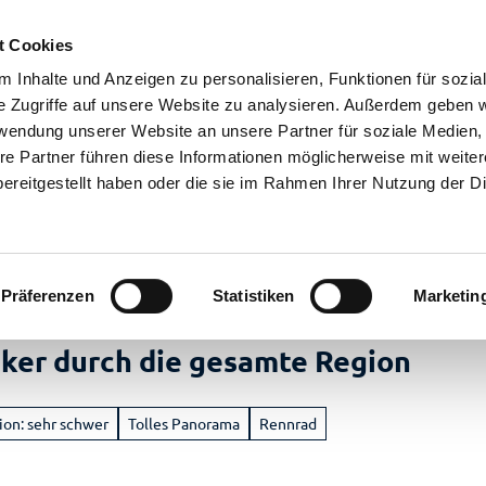
t Cookies
 Inhalte und Anzeigen zu personalisieren, Funktionen für sozia
e Zugriffe auf unsere Website zu analysieren. Außerdem geben w
rwendung unserer Website an unsere Partner für soziale Medien
re Partner führen diese Informationen möglicherweise mit weite
ereitgestellt haben oder die sie im Rahmen Ihrer Nutzung der D
Präferenzen
Statistiken
Marketin
en
nker durch die gesamte Region
laub
nstaltungen
m
eer
ion: sehr schwer
Tolles Panorama
Rennrad
 Überblick
ahren
stgeber
ranstaltungskalender