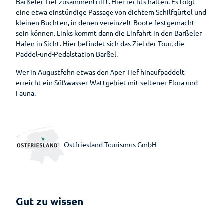
Wandern
Barßeler-Tief zusammentrifft. Hier rechts halten. Es folgt
Öffentlic
eine etwa einstündige Passage von dichtem Schilfgürtel und
he
kleinen Buchten, in denen vereinzelt Boote festgemacht
Toiletten
Gesundheit
sein können. Links kommt dann die Einfahrt in den Barßeler
Auf
Hafen in Sicht. Hier befindet sich das Ziel der Tour, die
Planen
einen
Paddel-und-Pedalstation Barßel.
Blick
Ihr
Wer in Augustfehn etwas den Aper Tief hinaufpaddelt
Aufenthalt
Gesundheitsführer
erreicht ein Süßwasser-Wattgebiet mit seltener Flora und
Fauna.
Prospektbestellung
Moor
Gästekarte
Kneipp
Fünf
Anreise
Badekur
Säulen
Ostfriesland Tourismus GmbH
Wasser
Karte
Prävention
Ernährun
Reiseversicherung
g
Wellenbad
Heilpfla
am Meer
Ansprechpartner
nzen
Gut zu wissen
Bewegu
Tourist-
ng
Information