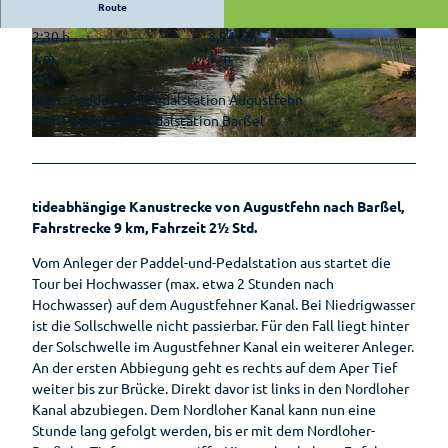
Auf
Bad
Route
Hotels &
Ammerländer
Park der
Entdeckungsreise
Zwischenahn
Pensionen
E-Bike-
Schinken
2:30 h
8,94 km
Gärten
is(s)t
© Arno Ewen, Touristik GmbH Südliches Ostfri
© Arno Ewen, Touristik GmbH Südliches Ostfri
Ladestationen
1 m
1 m
esland |
CC-BY-SA
esland |
CC-BY-SA
Erlebnis-
Pauschalen
leckerGRÜN
Zwischenahner
Rhododendron
1 m
Shop
Fahrradverleih
Smoortaal
Start: Paddel-und-Pedalstation Augustfehn
Barrierefreier
Bad
Schaugärten
Freizeitführer
Ziel: Paddel-und-Pedalstation Barßel
Urlaub
Zwischenahner
Ammerländer
Woche
Löffeltrunk
© Arno Ewen, Touristik GmbH Südliches Ostfriesland |
CC-BY-SA
Tages des
Zwischenahner
Wohnmobilstellplatz
offenen
Meer
am Badepark
Weinfest am
So schmeckt
Gartens
tideabhängige Kanustrecke von Augustfehn nach Barßel,
Meer
Bad
Auf
Fahrstrecke 9 km, Fahrzeit 2½ Std.
Zwischenahn
dem
Sport-Events
Wasser
Vom Anleger der Paddel-und-Pedalstation aus startet die
Shantys
Tour bei Hochwasser (max. etwa 2 Stunden nach
Einkaufen
Hochwasser) auf dem Augustfehner Kanal. Bei Niedrigwasser
Einkaufser
Meer & Flair
ist die Sollschwelle nicht passierbar. Für den Fall liegt hinter
Sehenswertes
lebnis
der Solschwelle im Augustfehner Kanal ein weiterer Anleger.
Sehenswürdig
Ticket-Shop
Shoppingf
An der ersten Abbiegung geht es rechts auf dem Aper Tief
Gästeführungen
keiten
ührer
weiter bis zur Brücke. Direkt davor ist links in den Nordloher
Mühlen
Parkplatz
Kanal abzubiegen. Dem Nordloher Kanal kann nun eine
Gruppenangebote
Museen
übersicht
Stunde lang gefolgt werden, bis er mit dem Nordloher-
Kirchen