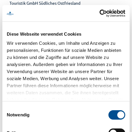
Touristik GmbH Südliches Ostfriesland
Paddel-und-Pedalzentrale
Ledastraße 10, 26789 Leer
Tel.: +49 491 91969630
E-Mail
Internet
Diese Webseite verwendet Cookies
Wir verwenden Cookies, um Inhalte und Anzeigen zu
personalisieren, Funktionen für soziale Medien anbieten
Lizenz (Stammdaten)
zu können und die Zugriffe auf unsere Website zu
analysieren. Außerdem geben wir Informationen zu Ihrer
Verwendung unserer Website an unsere Partner für
soziale Medien, Werbung und Analysen weiter. Unsere
Unser Tipp
Partner führen diese Informationen möglicherweise mit
weiteren Daten zusammen, die Sie ihnen bereitgestellt
Unsere Kombitour:
haben oder die sie im Rahmen Ihrer Nutzung der Dienste
Kombiniere Kanu und Fahrrad zu einem tollen Tagesausflug
gesammelt haben.
mit Paddel und Pedal.
E
Mit dem Kanu zur Nachbarstation und mit dem Rad wieder
Notwendig
i
zurück.
n
w