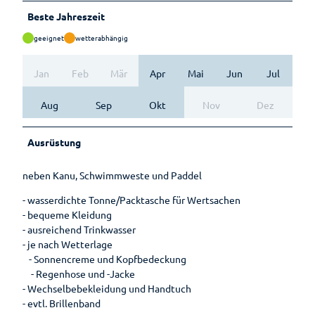
Lebenso
Beste Jahreszeit
rdnung
geeignet
wetterabhängig
Jan
Feb
Mär
Apr
Mai
Jun
Jul
Aug
Sep
Okt
Nov
Dez
Ausrüstung
neben Kanu, Schwimmweste und Paddel
- wasserdichte Tonne/Packtasche für Wertsachen
- bequeme Kleidung
- ausreichend Trinkwasser
- je nach Wetterlage
- Sonnencreme und Kopfbedeckung
- Regenhose und -Jacke
- Wechselbebekleidung und Handtuch
- evtl. Brillenband