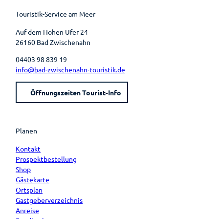
k
s
a
t
m
Touristik-Service am Meer
Auf dem Hohen Ufer 24
26160 Bad Zwischenahn
04403 98 839 19
info@bad-zwischenahn-touristik.de
Öffnungszeiten Tourist-Info
Planen
Kontakt
Prospektbestellung
Shop
Gästekarte
Ortsplan
Gastgeberverzeichnis
Anreise