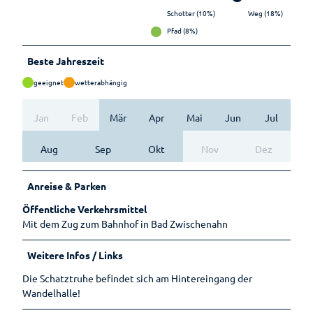
Schotter (10%)
Weg (18%)
Pfad (8%)
Beste Jahreszeit
geeignet
wetterabhängig
Jan
Feb
Mär
Apr
Mai
Jun
Jul
Aug
Sep
Okt
Nov
Dez
Anreise & Parken
Öffentliche Verkehrsmittel
Mit dem Zug zum Bahnhof in Bad Zwischenahn
Weitere Infos / Links
Die Schatztruhe befindet sich am Hintereingang der
Wandelhalle!