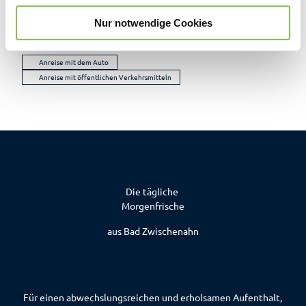
w
Kontaktdaten
Nur notwendige Cookies
a
h
Bad Zwischenahn
l
Anreise mit dem Auto
Anreise mit öffentlichen Verkehrsmitteln
Die tägliche
Morgenfrische
aus Bad Zwischenahn
Für einen abwechslungsreichen und erholsamen Aufenthalt,