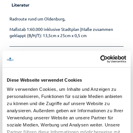
Literatur
Radroute rund um Oldenburg,
Maßstab 1:60.000 inklusive Stadtplan |Maße zusammen
geklappt (B/H/T): 13,5cm x 25cm x 0,5 cm
Lizenz (Stammdaten)
Unser Tipp
Diese Webseite verwendet Cookies
Da eine Vielzahl von Denksportaufgaben zu lösen sind, sollte
Wir verwenden Cookies, um Inhalte und Anzeigen zu
man deutlich mehr Zeit einplanen, als bei anderen Routen.
personalisieren, Funktionen für soziale Medien anbieten
zu können und die Zugriffe auf unsere Website zu
Karte
analysieren. Außerdem geben wir Informationen zu Ihrer
Das Forscherkästchen mit Notizbuch und Karte zur Tour gibt
Verwendung unserer Website an unsere Partner für
es bei Touristinformation Bad Zwischenahn
soziale Medien, Werbung und Analysen weiter. Unsere
Partner führen diese Informationen möglicherweise mit