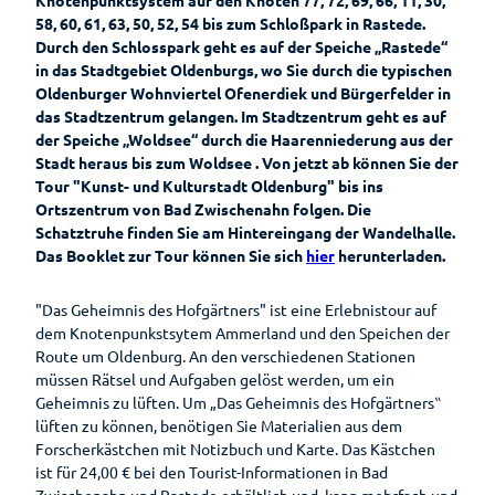
Wandern
Öffentlic
58, 60, 61, 63, 50, 52, 54 bis zum Schloßpark in Rastede.
he
Durch den Schlosspark geht es auf der Speiche „Rastede“
Toiletten
Gesundheit
in das Stadtgebiet Oldenburgs, wo Sie durch die typischen
Auf
Oldenburger Wohnviertel Ofenerdiek und Bürgerfelder in
Planen
einen
das Stadtzentrum gelangen. Im Stadtzentrum geht es auf
Blick
der Speiche „Woldsee“ durch die Haarenniederung aus der
Ihr
Stadt heraus bis zum Woldsee . Von jetzt ab können Sie der
Aufenthalt
Gesundheitsführer
Tour "Kunst- und Kulturstadt Oldenburg" bis ins
Ortszentrum von Bad Zwischenahn folgen. Die
Prospektbestellung
Moor
Schatztruhe finden Sie am Hintereingang der Wandelhalle.
Gästekarte
Das Booklet zur Tour können Sie sich
hier
herunterladen.
Kneipp
Fünf
Anreise
Badekur
Säulen
"Das Geheimnis des Hofgärtners" ist eine Erlebnistour auf
dem Knotenpunkstsytem Ammerland und den Speichen der
Wasser
Karte
Prävention
Route um Oldenburg. An den verschiedenen Stationen
Ernährun
müssen Rätsel und Aufgaben gelöst werden, um ein
Reiseversicherung
g
Wellenbad
Geheimnis zu lüften. Um „Das Geheimnis des Hofgärtners‟
Heilpfla
am Meer
Ansprechpartner
lüften zu können, benötigen Sie Materialien aus dem
nzen
Forscherkästchen mit Notizbuch und Karte. Das Kästchen
Bewegu
Tourist-
ist für 24,00 € bei den Tourist-Informationen in Bad
ng
Information
Zwischenahn und Rastede erhältlich und kann mehrfach und