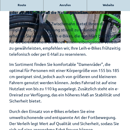
Auf
Bad
Hotels &
Ammerländer
Route
Anrufen
Website
Park der
Bequem die Region entdecken: Mit komfortablen E-Bikes
Entdeckungsreise
Zwischenahn
Pensionen
E-Bike-
Schinken
Gärten
oder einem E-Dreirad die Natur genießen.
is(s)t
Ladestationen
Erlebnis-
© e-Bike Verleih Bad Zwischenahn |
© e-Bike Verleih Bad Zwischenahn |
Pauschalen
leckerGRÜN
Zwischenahner
CC-BY-SA
CC-BY-SA
Rhododendron
Der e-Bike Verleih Bad Zwischenahn bietet Ihnen die
Shop
Fahrradverleih
Smoortaal
Möglichkeit, die Umgebung stilvoll zu erkunden. Hier
Barrierefreier
Bad
Schaugärten
Freizeitführer
erhalten Sie ausschließlich e-Bikes, die von März bis Oktober
Urlaub
Zwischenahner
Ammerländer
für Sie bereitstehen. Um Ihnen einen reibungslosen Verleih
Woche
Löffeltrunk
Tages des
Zwischenahner
© e-Bike Verleih Bad Zwischenahn |
CC-BY-SA
Wohnmobilstellplatz
zu gewährleisten, empfehlen wir, Ihre Leih-e-Bikes frühzeitig
offenen
Meer
am Badepark
Weinfest am
telefonisch oder per E-Mail zu reservieren.
So schmeckt
Gartens
Meer
Bad
Auf
Im Sortiment finden Sie komfortable "Damenräder", die
Zwischenahn
dem
optimal für Personen mit einer Körpergröße von 155 bis 185
Sport-Events
Wasser
cm geeignet sind, jedoch auch von größeren und kleineren
Shantys
Fahrern genutzt werden können. Jedes Fahrrad ist auf eine
Einkaufen
Nutzlast von bis zu 110 kg ausgelegt. Zusätzlich steht ein e-
Einkaufser
Meer & Flair
Dreirad zur Verfügung, das ein höheres Maß an Stabilität und
Sehenswertes
lebnis
Sicherheit bietet.
Sehenswürdig
Ticket-Shop
Shoppingf
Gästeführungen
keiten
Durch den Einsatz von e-Bikes erleben Sie eine
ührer
Mühlen
umweltschonende und entspannte Art der Fortbewegung.
Parkplatz
Gruppenangebote
Museen
Der Verleih legt Wert auf Qualität und Sicherheit, sodass Sie
übersicht
sich auf eine angenehme Fahrt freuen können.
Kirchen