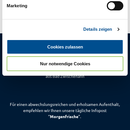
g
Anreise mit dem Auto
Marketing
u
Anreise mit öffentlichen Verkehrsmitteln
n
g
Details zeigen
s
a
u
Cookies zulassen
s
w
Die tägliche
Nur notwendige Cookies
a
Morgenfrische
h
aus Bad Zwischenahn
l
Für einen abwechslungsreichen und erholsamen Aufenthalt,
empfehlen wir Ihnen unsere tägliche Infopost
“
Morgenfrische
”.