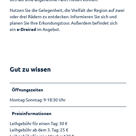
Wandern
Öffentlic
he
Nutzen Sie die Gelegenheit, die Vielfalt der Region auf zwei
Toiletten
Gesundheit
oder drei Rädern zu entdecken. Informieren Sie sich und
planen Sie Ihre Erkundungstour. Außerdem befindet sich
Auf
ein
e-Dreirad
im Angebot.
Planen
einen
Blick
Ihr
Aufenthalt
Gesundheitsführer
Prospektbestellung
Moor
Gut zu wissen
Gästekarte
Kneipp
Fünf
Anreise
Badekur
Säulen
Öffnungszeiten
Wasser
Karte
Prävention
Ernährun
Montag-Sonntag: 9-18:30 Uhr
Reiseversicherung
g
Wellenbad
Heilpfla
am Meer
Preisinformationen
Ansprechpartner
nzen
Leihgebühr für einen Tag: 30 €
Bewegu
Tourist-
Leihgebühr ab dem 3. Tag: 25 €
ng
Information
Leihgebühr für eine Woche: 130 €