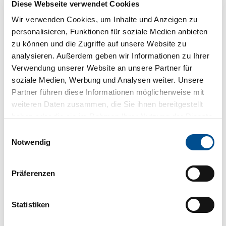
Diese Webseite verwendet Cookies
Wir verwenden Cookies, um Inhalte und Anzeigen zu
In der Nähe
Auf der Karte anschauen
personalisieren, Funktionen für soziale Medien anbieten
zu können und die Zugriffe auf unsere Website zu
analysieren. Außerdem geben wir Informationen zu Ihrer
Veranstaltung
Verwendung unserer Website an unsere Partner für
soziale Medien, Werbung und Analysen weiter. Unsere
Touren
Partner führen diese Informationen möglicherweise mit
weiteren Daten zusammen, die Sie ihnen bereitgestellt
haben oder die sie im Rahmen Ihrer Nutzung der Dienste
gesammelt haben.
Kontaktdaten
E
Notwendig
i
e-Bike Verleih Bad Zwischenahn GmbH
n
In der Horst 23
w
26160
Bad Zwischenahn
Präferenzen
i
+49 15 75 / 2 70 79 34
l
verleih-bz@emotion-technologies.de
l
Statistiken
Website
i