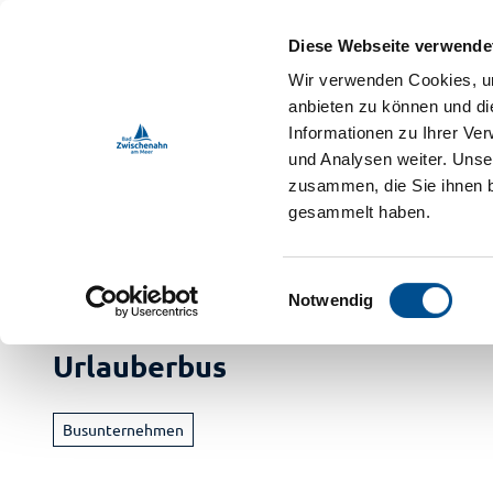
Z
ebnis-Shop
u
Diese Webseite verwende
m
DE
Menü
Buchen
Wir verwenden Cookies, um
Webcam
Shop
Suche
I
anbieten zu können und di
n
Informationen zu Ihrer Ve
und Analysen weiter. Unse
h
zusammen, die Sie ihnen b
a
gesammelt haben.
l
t
Bad Zwischenahn Touristik
Erleben
Freizeitführer
E
Notwendig
i
Buch
n
Urlauberbus
Ur
w
i
Vera
a
l
M
Busunternehmen
Im
l
Radf
i
Ga
Ve