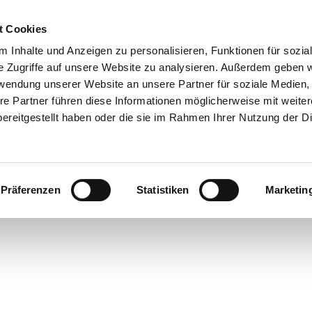
t Cookies
 Inhalte und Anzeigen zu personalisieren, Funktionen für sozia
e Zugriffe auf unsere Website zu analysieren. Außerdem geben w
rwendung unserer Website an unsere Partner für soziale Medien
re Partner führen diese Informationen möglicherweise mit weite
ereitgestellt haben oder die sie im Rahmen Ihrer Nutzung der D
Präferenzen
Statistiken
Marketin
en
laub
nstaltungen
m
eer
 Überblick
ahren
stgeber
ranstaltungskalender