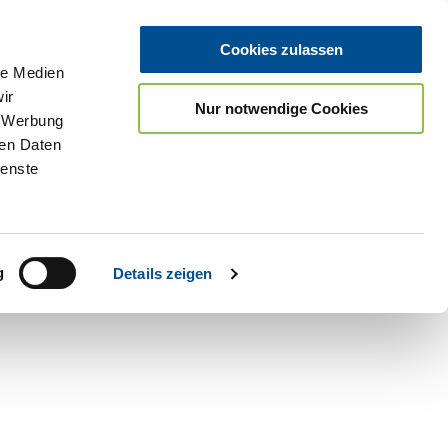
Cookies zulassen
le Medien
ir
Nur notwendige Cookies
, Werbung
ren Daten
ienste
Teilen
PDF
g
Details zeigen