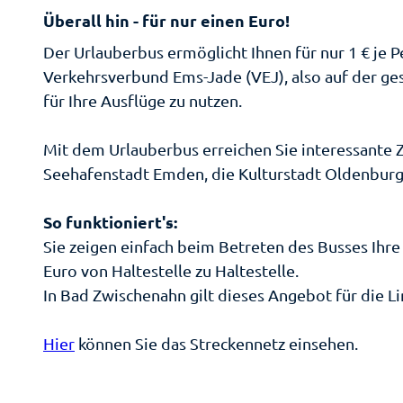
am
We
So
Ga
Überall hin - für nur einen Euro!
M
B
A
Der Urlauberbus ermöglicht Ihnen für nur 1 € je
Zw
d
Sp
Verkehrsverbund Ems-Jade (VEJ), also auf der ge
W
für Ihre Ausflüge zu nutzen.
Sh
Ei
Mit dem Urlauberbus erreichen Sie interessante Z
Ei
Me
Seehafenstadt Emden, die Kulturstadt Oldenbur
Se
le
Se
Ti
Sh
Gä
So funktioniert's:
ei
üh
Sie zeigen einfach beim Betreten des Busses Ihre
Mü
Pa
G
Euro von Haltestelle zu Haltestelle.
M
be
In Bad Zwischenahn gilt dieses Angebot für die L
W
Ki
Öf
e 
Hier
können Sie das Streckennetz einsehen.
Gesu
Au