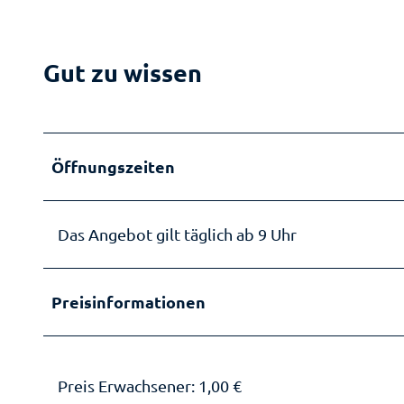
Plan
Bl
Ih
Ge
Gut zu wissen
Au
M
Pr
Kn
Gä
Öffnungszeiten
Fü
Ba
Sä
An
Wa
Pr
Das Angebot gilt täglich ab 9 Uhr
Ka
Er
We
He
Re
Preisinformationen
a
en
B
An
Le
To
dn
Preis Erwachsener: 1,00 €
In