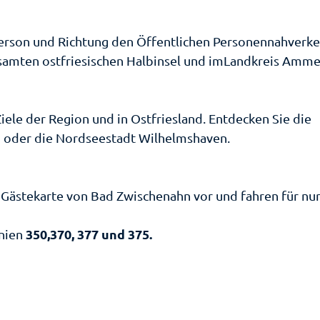
 Badepark
infest am
 schmeckt
rtens
eer
ad
uf
 Person und Richtung den Öffentlichen Personennahverk
ischenahn
em
ort-Events
samten ostfriesischen Halbinsel und im
Landkreis Amme
asser
antys
nkaufen
iele der Region und in Ostfriesland. Entdecken Sie die
nkaufser
er & Flair
g oder die Nordseestadt Wilhelmshaven.
henswertes
bnis
henswürdigk
cket-Shop
oppingf
steführungen
ten
rer
 Gästekarte von Bad Zwischenahn vor und fahren für nu
hlen
rkplatzü
ruppenangebote
useen
rsicht
350,370, 377 und 375.
inien
andern
rchen
fentlich
Toiletten
ndheit
f einen