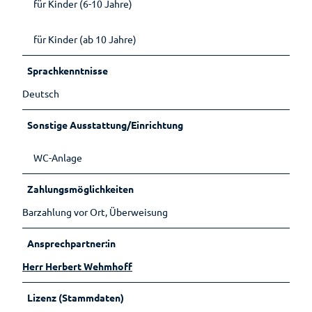
Wandern
Öffentlic
für Kinder (6-10 Jahre)
he
Toiletten
Gesundheit
für Kinder (ab 10 Jahre)
Auf
Sprachkenntnisse
Planen
einen
Blick
Ihr
Deutsch
Aufenthalt
Gesundheitsführer
Sonstige Ausstattung/Einrichtung
Prospektbestellung
Moor
WC-Anlage
Gästekarte
Kneipp
Fünf
Anreise
Zahlungsmöglichkeiten
Badekur
Säulen
Wasser
Barzahlung vor Ort, Überweisung
Karte
Prävention
Ernährun
Reiseversicherung
g
Ansprechpartner:in
Wellenbad
Heilpfla
am Meer
Ansprechpartner
Herr Herbert Wehmhoff
nzen
Bewegu
Tourist-
Lizenz (Stammdaten)
ng
Information