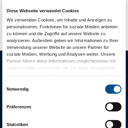
info@landhaus-wehmhoff.de
Diese Webseite verwendet Cookies
Website
Wir verwenden Cookies, um Inhalte und Anzeigen zu
Anreise mit dem Auto
personalisieren, Funktionen für soziale Medien anbieten
Anreise mit öffentlichen Verkehrsmitteln
zu können und die Zugriffe auf unsere Website zu
analysieren. Außerdem geben wir Informationen zu Ihrer
Verwendung unserer Website an unsere Partner für
soziale Medien, Werbung und Analysen weiter. Unsere
Partner führen diese Informationen möglicherweise mit
weiteren Daten zusammen, die Sie ihnen bereitgestellt
haben oder die sie im Rahmen Ihrer Nutzung der Dienste
Die tägliche
gesammelt haben.
Morgenfrische
E
Notwendig
i
aus Bad Zwischenahn
n
w
Präferenzen
i
l
Für einen abwechslungsreichen und erholsamen Aufenthalt,
l
Statistiken
empfehlen wir Ihnen unsere tägliche Infopost