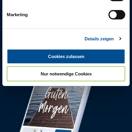
i
“
Morgenfrische
”.
g
Marketing
u
n
Jetzt abonnieren
g
Details zeigen
s
a
u
Cookies zulassen
s
w
Nur notwendige Cookies
a
h
l