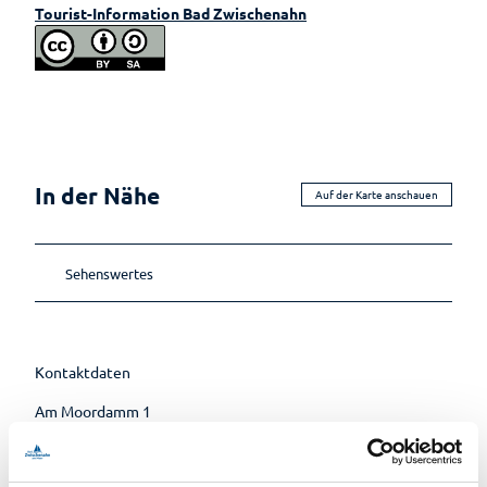
Tourist-Information Bad Zwischenahn
Lebenso
rdnung
In der Nähe
Auf der Karte anschauen
Sehenswertes
Kontaktdaten
Am Moordamm 1
26160
Bad Zwischenahn
04403 2264