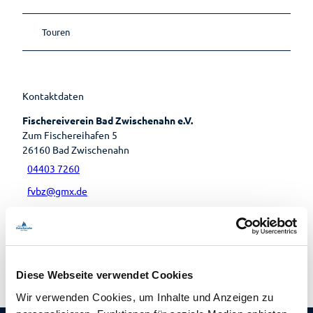
Lebenso
rdnung
Touren
Kontaktdaten
Fischereiverein Bad Zwischenahn e.V.
Zum Fischereihafen 5
26160
Bad Zwischenahn
04403 7260
fvbz@gmx.de
Website
Anreise mit dem Auto
Anreise mit öffentlichen Verkehrsmitteln
Diese Webseite verwendet Cookies
Wir verwenden Cookies, um Inhalte und Anzeigen zu