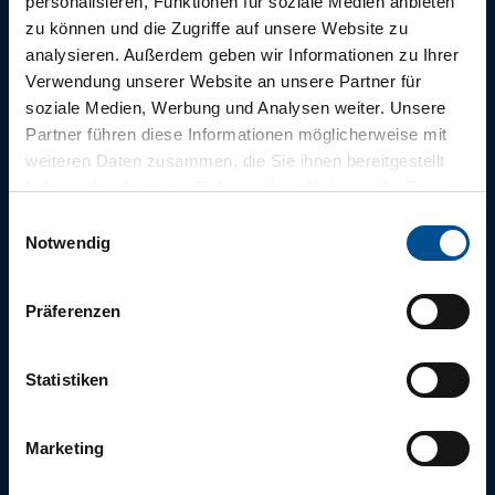
personalisieren, Funktionen für soziale Medien anbieten
zu können und die Zugriffe auf unsere Website zu
analysieren. Außerdem geben wir Informationen zu Ihrer
Verwendung unserer Website an unsere Partner für
Die tägliche
soziale Medien, Werbung und Analysen weiter. Unsere
Morgenfrische
Partner führen diese Informationen möglicherweise mit
aus Bad Zwischenahn
weiteren Daten zusammen, die Sie ihnen bereitgestellt
haben oder die sie im Rahmen Ihrer Nutzung der Dienste
gesammelt haben.
E
Notwendig
i
Für einen abwechslungsreichen und erholsamen Aufenthalt,
n
empfehlen wir Ihnen unsere tägliche Infopost
w
“
Morgenfrische
”.
Präferenzen
i
l
l
Statistiken
Jetzt abonnieren
i
g
Marketing
u
n