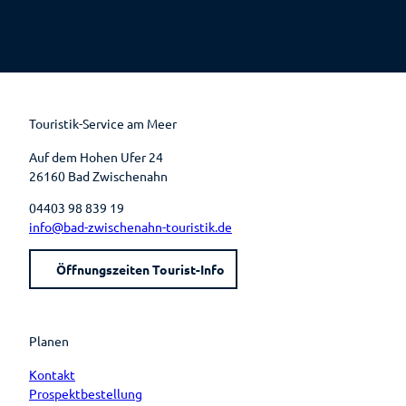
F
P
Y
I
a
i
o
n
c
n
u
s
e
t
t
t
b
e
u
a
o
r
b
g
o
e
e
r
k
s
a
t
m
Touristik-Service am Meer
Auf dem Hohen Ufer 24
26160 Bad Zwischenahn
04403 98 839 19
info@bad-zwischenahn-touristik.de
Öffnungszeiten Tourist-Info
Planen
Kontakt
Prospektbestellung