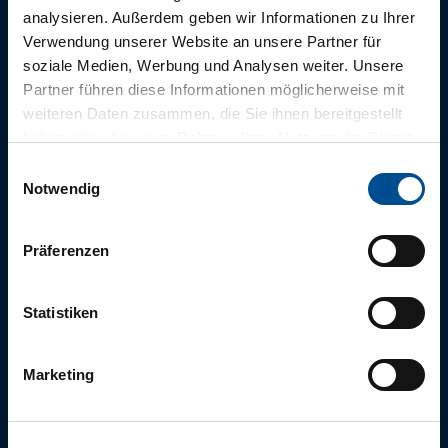
Die tägliche
analysieren. Außerdem geben wir Informationen zu Ihrer
Morgenfrische
Verwendung unserer Website an unsere Partner für
soziale Medien, Werbung und Analysen weiter. Unsere
aus Bad Zwischenahn
Partner führen diese Informationen möglicherweise mit
weiteren Daten zusammen, die Sie ihnen bereitgestellt
haben oder die sie im Rahmen Ihrer Nutzung der Dienste
gesammelt haben.
E
Für einen abwechslungsreichen und erholsamen Aufenthalt,
Notwendig
i
empfehlen wir Ihnen unsere tägliche Infopost
“
Morgenfrische
”.
n
w
Präferenzen
i
l
Jetzt abonnieren
l
Statistiken
i
g
Marketing
u
n
g