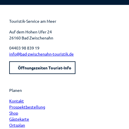
e
t
t
t
b
e
u
a
o
r
b
g
o
e
e
r
k
s
a
t
m
Touristik-Service am Meer
Auf dem Hohen Ufer 24
26160 Bad Zwischenahn
04403 98 839 19
info@bad-zwischenahn-touristik.de
Öffnungszeiten Tourist-Info
Planen
Kontakt
Prospektbestellung
Shop
Gästekarte
Ortsplan