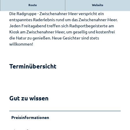
f
Hotels &
Bad
Route
Website
In geselliger Runde radelnd die Natur entdecken
f
Pensionen
Zwischenahn
Die Radgruppe - Zwischenahner Meer verspricht ein
e
is(s)t
entspanntes Raderlebnis rund um das Zwischenahner Meer.
Pauschalen
n
leckerGRÜN
Jeden Freitagabend treffen sich Radsportbegeisterte am
t
Barrierefreier
Kiosk am Zwischenahner Meer, um gesellig und kostenfrei
l
Bad
Urlaub
die Natur zu genießen. Neue Gesichter sind stets
i
Zwischenahner
willkommen!
c
Woche
Wohnmobilstellplatz
h
am Badepark
Weinfest am
e
Meer
-
Terminübersicht
r
Sport-Events
a
d
Shantys
g
r
Meer & Flair
Gut zu wissen
u
p
Ticket-Shop
p
e
Preisinformationen
Radfahren
n
-
Zusammengefasst