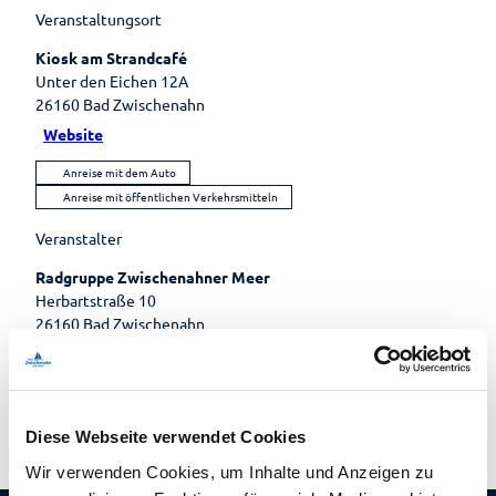
Ernährun
Reiseversicherung
Veranstaltungsort
Einkaufser
g
Wellenbad
Sehenswertes
lebnis
Heilpfla
am Meer
Kiosk am Strandcafé
Ansprechpartner
Sehenswürdig
Shoppingf
nzen
Unter den Eichen 12A
Gästeführungen
keiten
ührer
Bewegu
Tourist-
26160
Bad Zwischenahn
Mühlen
Parkplatz
ng
Gruppenangebote
Information
Website
Museen
übersicht
Lebenso
Kirchen
Wandern
Öffentlic
rdnung
Anreise mit dem Auto
he
Anreise mit öffentlichen Verkehrsmitteln
Toiletten
Veranstalter
Radgruppe Zwischenahner Meer
Herbartstraße 10
26160
Bad Zwischenahn
ulrichwend.uw@gmail.com
Website
Diese Webseite verwendet Cookies
Wir verwenden Cookies, um Inhalte und Anzeigen zu