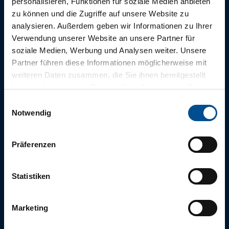
personalisieren, Funktionen für soziale Medien anbieten
zu können und die Zugriffe auf unsere Website zu
analysieren. Außerdem geben wir Informationen zu Ihrer
Verwendung unserer Website an unsere Partner für
Die tägliche
soziale Medien, Werbung und Analysen weiter. Unsere
Morgenfrische
Partner führen diese Informationen möglicherweise mit
aus Bad Zwischenahn
weiteren Daten zusammen, die Sie ihnen bereitgestellt
haben oder die sie im Rahmen Ihrer Nutzung der Dienste
gesammelt haben.
E
Notwendig
i
Für einen abwechslungsreichen und erholsamen Aufenthalt,
n
empfehlen wir Ihnen unsere tägliche Infopost
w
“
Morgenfrische
”.
Präferenzen
i
l
l
Statistiken
i
Jetzt abonnieren
g
Marketing
u
n