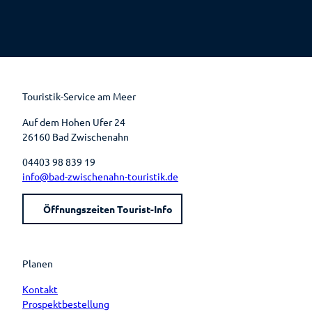
F
P
Y
I
a
i
o
n
c
n
u
s
e
t
t
t
b
e
u
a
o
r
b
g
o
e
e
r
k
s
a
t
m
Touristik-Service am Meer
Auf dem Hohen Ufer 24
26160 Bad Zwischenahn
04403 98 839 19
info@bad-zwischenahn-touristik.de
Öffnungszeiten Tourist-Info
Planen
Kontakt
Prospektbestellung