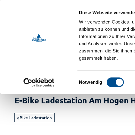
Z
ebnis-Shop
u
Diese Webseite verwende
m
DE
Menü
Buchen
Wir verwenden Cookies, um
Webcam
Shop
Suche
I
anbieten zu können und di
n
Informationen zu Ihrer Ve
und Analysen weiter. Unse
h
zusammen, die Sie ihnen b
a
gesammelt haben.
l
t
Bad Zwischenahn Touristik
Erleben
Freizeitführer
E
Notwendig
i
Buch
n
E-Bike Ladestation Am Hogen 
Ur
w
i
Vera
a
l
M
eBike-Ladestation
Im
l
Radf
i
Ga
Ve