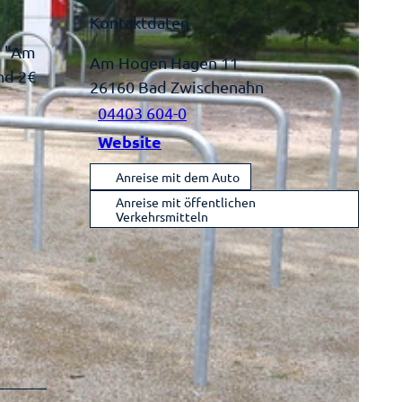
Kontaktdaten
e "Am
Am Hogen Hagen 11
nd 2€
26160
Bad Zwischenahn
04403 604-0
Website
Anreise mit dem Auto
Anreise mit öffentlichen
Verkehrsmitteln