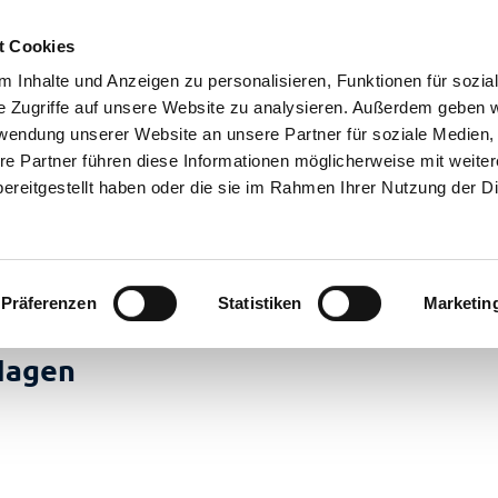
t Cookies
 Inhalte und Anzeigen zu personalisieren, Funktionen für sozia
e Zugriffe auf unsere Website zu analysieren. Außerdem geben w
rwendung unserer Website an unsere Partner für soziale Medien
re Partner führen diese Informationen möglicherweise mit weite
ereitgestellt haben oder die sie im Rahmen Ihrer Nutzung der D
Präferenzen
Statistiken
Marketin
en
Hagen
laub
nstaltungen
m
eer
 Überblick
ahren
stgeber
ranstaltungskalender