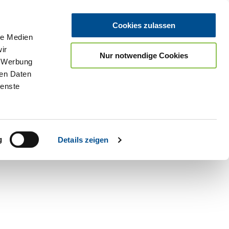
Cookies zulassen
le Medien
ir
Nur notwendige Cookies
, Werbung
ren Daten
ienste
Teilen
PDF
g
Details zeigen