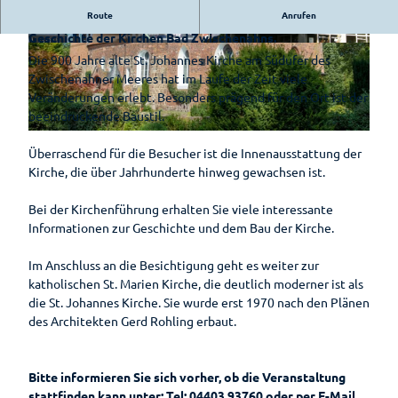
Hotels &
Bad
Route
Anrufen
Erfahren Sie mehr über die zum Teil jahrhundertelange
Pensionen
Zwischenahn
Geschichte der Kirchen Bad Zwischenahns.
is(s)t
© Bad Zwischenahner Touristik GmbH |
© Bad Zwischenahner Touristik GmbH |
Die 900 Jahre alte St. Johannes Kirche am Südufer des
Pauschalen
CC-BY-SA
CC-BY-SA
leckerGRÜN
Zwischenahner Meeres hat im Laufe der Zeit viele
Barrierefreier
Veränderungen erlebt. Besonders prägend für den Ort ist der
Bad
Urlaub
beeindruckende Baustil.
Zwischenahner
Woche
© Bad Zwischenahner Touristik GmbH |
CC-BY-SA
Wohnmobilstellplatz
Überraschend für die Besucher ist die Innenausstattung der
am Badepark
Kirche, die über Jahrhunderte hinweg gewachsen ist.
Weinfest am
Meer
Bei der Kirchenführung erhalten Sie viele interessante
Sport-Events
Informationen zur Geschichte und dem Bau der Kirche.
Shantys
Im Anschluss an die Besichtigung geht es weiter zur
katholischen St. Marien Kirche, die deutlich moderner ist als
Meer & Flair
die St. Johannes Kirche. Sie wurde erst 1970 nach den Plänen
des Architekten Gerd Rohling erbaut.
Ticket-Shop
Radfahren
Bitte informieren Sie sich vorher, ob die Veranstaltung
stattfinden kann unter: Tel: 04403 93760 oder per E-Mail
Zusammengefasst