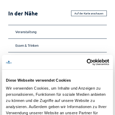
In der Nähe
Auf der Karte anschauen
Veranstaltung
Essen & Trinken
Veranstaltungsort
St. Johannes Kirche
Diese Webseite verwendet Cookies
Am Brink 8
Wir verwenden Cookies, um Inhalte und Anzeigen zu
26160
Bad Zwischenahn
personalisieren, Funktionen für soziale Medien anbieten
04403-619159
zu können und die Zugriffe auf unsere Website zu
fuehrungen@bad-zwischenahn-touristik.de
analysieren. Außerdem geben wir Informationen zu Ihrer
Verwendung unserer Website an unsere Partner für
Anreise mit dem Auto