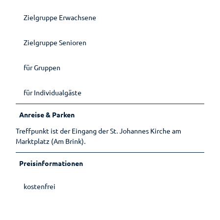
Ernährun
Reiseversicherung
Einkaufser
g
Wellenbad
Zielgruppe Erwachsene
Sehenswertes
lebnis
Heilpfla
am Meer
Ansprechpartner
Sehenswürdig
Shoppingf
nzen
Gästeführungen
keiten
ührer
Zielgruppe Senioren
Bewegu
Tourist-
Mühlen
Parkplatz
ng
Gruppenangebote
Information
Museen
übersicht
Lebenso
für Gruppen
Kirchen
Wandern
Öffentlic
rdnung
he
für Individualgäste
Toiletten
Anreise & Parken
Treffpunkt ist der Eingang der St. Johannes Kirche am
Marktplatz (Am Brink).
Preisinformationen
kostenfrei