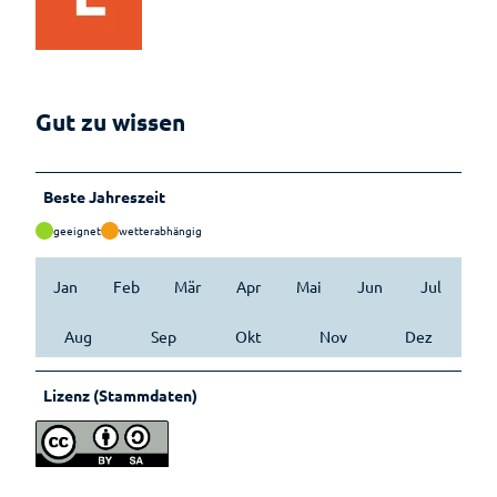
Lebenso
rdnung
Gut zu wissen
Beste Jahreszeit
geeignet
wetterabhängig
Jan
Feb
Mär
Apr
Mai
Jun
Jul
Aug
Sep
Okt
Nov
Dez
Lizenz (Stammdaten)