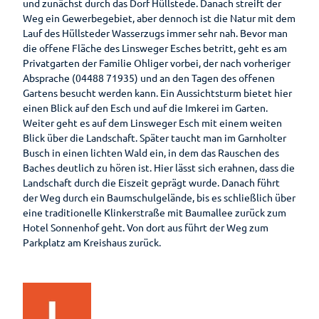
Wandern
und zunächst durch das Dorf Hüllstede. Danach streift der
Öffentlic
Weg ein Gewerbegebiet, aber dennoch ist die Natur mit dem
he
Lauf des Hüllsteder Wasserzugs immer sehr nah. Bevor man
Toiletten
Gesundheit
die offene Fläche des Linsweger Esches betritt, geht es am
Auf
Privatgarten der Familie Ohliger vorbei, der nach vorheriger
Planen
einen
Absprache (04488 71935) und an den Tagen des offenen
Blick
Gartens besucht werden kann. Ein Aussichtsturm bietet hier
Ihr
einen Blick auf den Esch und auf die Imkerei im Garten.
Aufenthalt
Gesundheitsführer
Weiter geht es auf dem Linsweger Esch mit einem weiten
Prospektbestellung
Blick über die Landschaft. Später taucht man im Garnholter
Moor
Busch in einen lichten Wald ein, in dem das Rauschen des
Gästekarte
Baches deutlich zu hören ist. Hier lässt sich erahnen, dass die
Kneipp
Landschaft durch die Eiszeit geprägt wurde. Danach führt
Fünf
Anreise
Badekur
der Weg durch ein Baumschulgelände, bis es schließlich über
Säulen
eine traditionelle Klinkerstraße mit Baumallee zurück zum
Wasser
Karte
Prävention
Hotel Sonnenhof geht. Von dort aus führt der Weg zum
Ernährun
Parkplatz am Kreishaus zurück.
Reiseversicherung
g
Wellenbad
Heilpfla
am Meer
Ansprechpartner
nzen
Bewegu
Tourist-
ng
Information